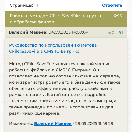
Страницы:
1
Ответить
Работа с методом CFile::SaveFile: загрузка
RSS
и обработка файлов
Валерий Макеев:
04.09.2025 14:09:04
#1
0
Руководство по использованию метода
CFile::SaveFile в CMS 1С-Битрикс
Метод CFile::SaveFile является важной частью
работы с файлами в CMS 1С-Битрикс. Он
позволяет не только сохранить файл на сервере,
но и зарегистрировать его в базе данных, а также
обеспечить эффективную работу с файлами в
рамках системы. В этой статье мы подробно
рассмотрим описание метода, его параметры, а
также приведем примеры использования для
различных сценариев.
Изменено:
Валерий Макеев
-
29.09.2025 11:49:29