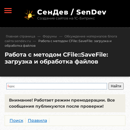
СенДев / SenDev
Создание сайтов на 1С-Битрикс
Главная страница
—
Форумы
—
Обсуждение материалов блога
сайта sendev.ru
—
Работа с методом CFile::SaveFile: загрузка и
обработка файлов
Работа с методом CFile::SaveFile:
загрузка и обработка файлов
Внимание!
Работает режим премодерации. Все
сообщения публикуются после проверки!
Поиск
Правила