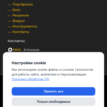
Портфолио
Блог
Решения
Форум
Инструменты
Контакты
Контакты:
MAX:
В.Макеев
Telegram:
SenDev
Настройки cookie
Email:
bx@sendev.ru
Мы используем cookie-файлы и схожие технологии
для работы сайта, аналитики и персонализации.
Политика обработки ПД
.
Этот сайт использует файлы «cookie» с целью
персонализации сервисов и повышения удобства
пользования веб-сайтом. Если вы не хотите, чтобы ваши
Принять все
пользовательские данные обрабатывались, пожалуйста,
ограничьте их использование в своём браузере.
Только необходимые
Политика конфиденциальности и обработки