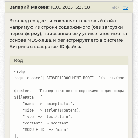
Валерий Макеев:
10.09.2025 15:27:58
#2
0
Этот код создает и сохраняет текстовый файл
напрямую из строки содержимого (без загрузки
через форму), присваивая ему уникальное имя на
основе MD5-хеша, и регистрирует его в системе
Битрикс с возвратом ID файла.
Код
<?php

require_once($_SERVER["DOCUMENT_ROOT"]."/bitrix/modules/ma
$content = "Пример текстового содержимого для сохранения б
$fileData = [

    "name" => "example.txt",

    "size" => strlen($content),

    "type" => "text/plain",

    "content" => $content,

    "MODULE_ID" => "main"

];
