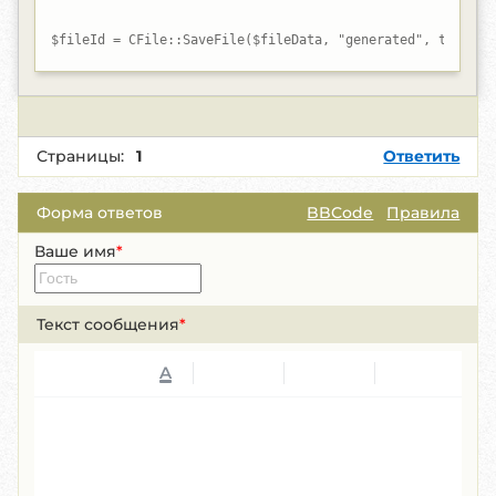
$fileId = CFile::SaveFile($fileData, "generated", true); 
Страницы:
1
Ответить
Форма ответов
BBCode
Правила
Ваше имя
*
Текст сообщения
*
A