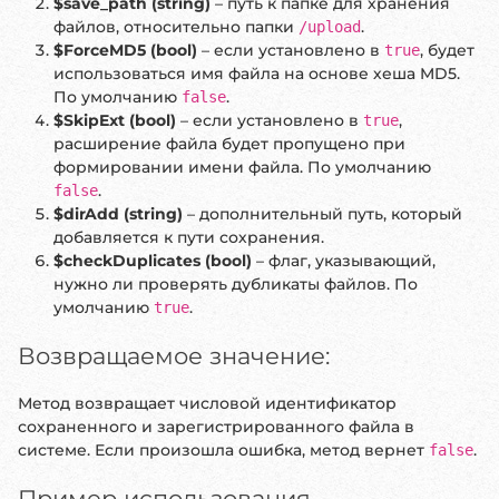
$save_path (string)
– путь к папке для хранения
файлов, относительно папки
.
/upload
$ForceMD5 (bool)
– если установлено в
, будет
true
использоваться имя файла на основе хеша MD5.
По умолчанию
.
false
$SkipExt (bool)
– если установлено в
,
true
расширение файла будет пропущено при
формировании имени файла. По умолчанию
.
false
$dirAdd (string)
– дополнительный путь, который
добавляется к пути сохранения.
$checkDuplicates (bool)
– флаг, указывающий,
нужно ли проверять дубликаты файлов. По
умолчанию
.
true
Возвращаемое значение:
Метод возвращает числовой идентификатор
сохраненного и зарегистрированного файла в
системе. Если произошла ошибка, метод вернет
.
false
Пример использования