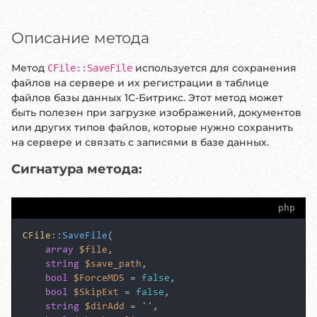
Описание метода
Метод
используется для сохранения
CFile::SaveFile
файлов на сервере и их регистрации в таблице
файлов базы данных 1С-Битрикс. Этот метод может
быть полезен при загрузке изображений, документов
или других типов файлов, которые нужно сохранить
на сервере и связать с записями в базе данных.
Сигнатура метода:
php
CFile
::
SaveFile
(

array
$file
,

string
$save_path
,

bool
$ForceMD5
 = 
false
,

bool
$SkipExt
 = 
false
,

string
$dirAdd
 = 
''
,
