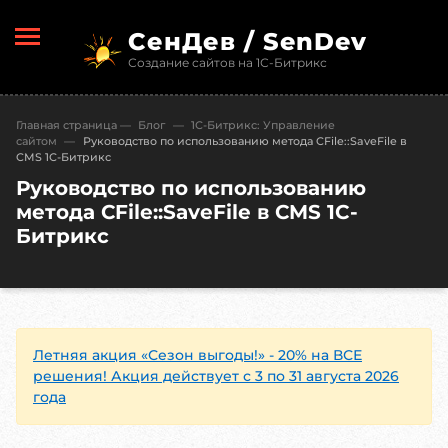
СенДев / SenDev
Создание сайтов на 1С-Битрикс
Главная страница
—
Блог
—
1С-Битрикc: Управление
сайтом
—
Руководство по использованию метода CFile::SaveFile в
CMS 1С-Битрикс
Руководство по использованию
метода CFile::SaveFile в CMS 1С-
Битрикс
Летняя акция «Сезон выгоды!» - 20% на ВСЕ
решения! Акция действует с 3 по 31 августа 2026
года