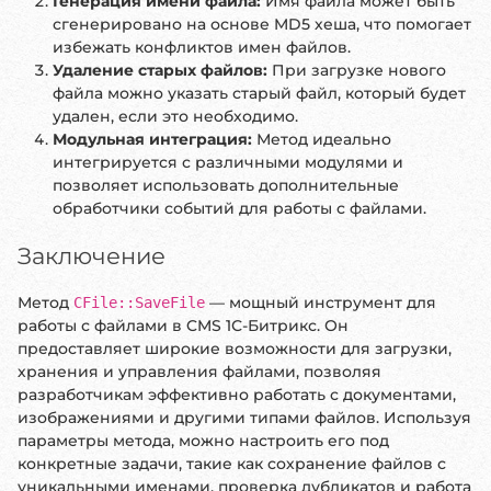
Генерация имени файла:
Имя файла может быть
сгенерировано на основе MD5 хеша, что помогает
избежать конфликтов имен файлов.
Удаление старых файлов:
При загрузке нового
файла можно указать старый файл, который будет
удален, если это необходимо.
Модульная интеграция:
Метод идеально
интегрируется с различными модулями и
позволяет использовать дополнительные
обработчики событий для работы с файлами.
Заключение
Метод
— мощный инструмент для
CFile::SaveFile
работы с файлами в CMS 1С-Битрикс. Он
предоставляет широкие возможности для загрузки,
хранения и управления файлами, позволяя
разработчикам эффективно работать с документами,
изображениями и другими типами файлов. Используя
параметры метода, можно настроить его под
конкретные задачи, такие как сохранение файлов с
уникальными именами, проверка дубликатов и работа