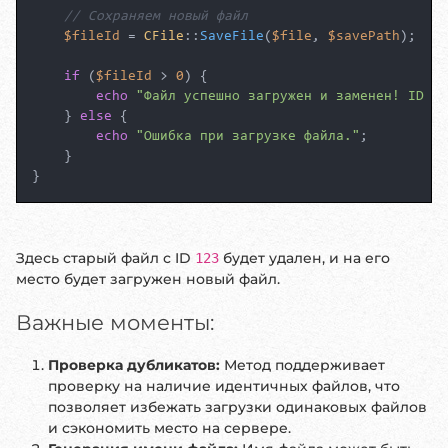
// Сохраняем новый файл
$fileId
 = 
CFile
::
SaveFile
(
$file
, 
$savePath
);

if
 (
$fileId
 > 
0
) {

echo
"Файл успешно загружен и заменен! ID но
    } 
else
 {

echo
"Ошибка при загрузке файла."
;

    }

}
Здесь старый файл с ID
будет удален, и на его
123
место будет загружен новый файл.
Важные моменты:
Проверка дубликатов:
Метод поддерживает
проверку на наличие идентичных файлов, что
позволяет избежать загрузки одинаковых файлов
и сэкономить место на сервере.