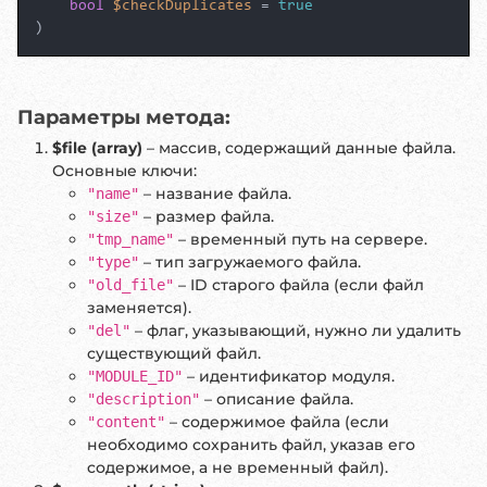
bool
$checkDuplicates
 = 
true
)
Параметры метода:
$file (array)
– массив, содержащий данные файла.
Основные ключи:
– название файла.
"name"
– размер файла.
"size"
– временный путь на сервере.
"tmp_name"
– тип загружаемого файла.
"type"
– ID старого файла (если файл
"old_file"
заменяется).
– флаг, указывающий, нужно ли удалить
"del"
существующий файл.
– идентификатор модуля.
"MODULE_ID"
– описание файла.
"description"
– содержимое файла (если
"content"
необходимо сохранить файл, указав его
содержимое, а не временный файл).