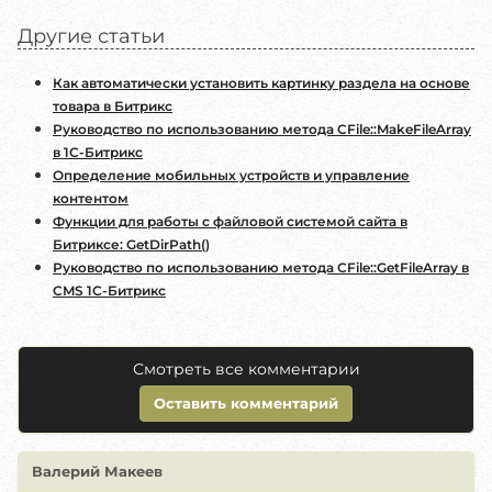
Другие статьи
Как автоматически установить картинку раздела на основе
товара в Битрикс
Руководство по использованию метода CFile::MakeFileArray
в 1С-Битрикс
Определение мобильных устройств и управление
контентом
Функции для работы с файловой системой сайта в
Битриксе: GetDirPath()
Руководство по использованию метода CFile::GetFileArray в
CMS 1С-Битрикс
Смотреть все комментарии
Оставить комментарий
Валерий Макеев