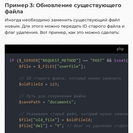
Пример 3: Обновление существующего
файла
Иногда необходимо заменить существующий файл
новым. Для этого можно передать ID старого файла и
флаг удаления. Вот пример, как это можно сделать:
php
if
 (
$_SERVER
[
"REQUEST_METHOD"
] == 
"POST"
 && 
isset
(
$_
$file
 = 
$_FILES
[
"userfile"
];

// ID старого файла, который нужно заменить
$oldFileId
 = 
123
;

// Путь для сохранения файла
$savePath
 = 
"documents"
;

// Указываем старый файл, который нужно заменить
$file
[
"old_file"
] = 
$oldFileId
;

$file
[
"del"
] = 
"Y"
; 
// Флаг на удаление старого 