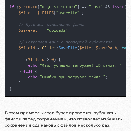
if
 (
$_SERVER
[
"REQUEST_METHOD"
] == 
"POST"
 && 
isset
(
$_
$file
 = 
$_FILES
[
"userfile"
];

// Путь для сохранения файла
$savePath
 = 
"uploads"
;

// Сохраняем файл с проверкой дубликатов
$fileId
 = 
CFile
::
SaveFile
(
$file
, 
$savePath
, 
fals
if
 (
$fileId
 > 
0
) {

echo
"Файл успешно загружен! ID файла: "
 . 
$
    } 
else
 {

echo
"Ошибка при загрузке файла."
;

    }

}
В этом примере метод будет проверять дубликаты
файлов перед сохранением, что позволяет избежать
сохранения одинаковых файлов несколько раз.