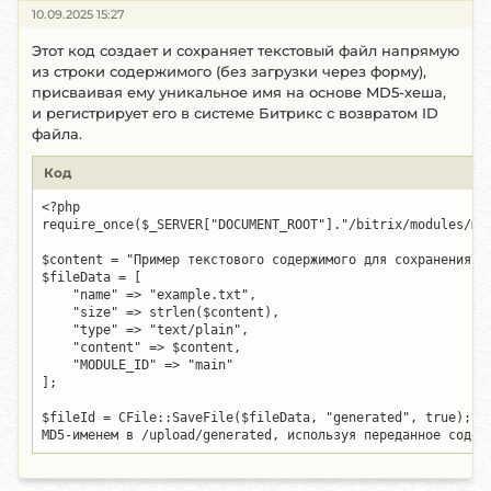
10.09.2025 15:27
Этот код создает и сохраняет текстовый файл напрямую
из строки содержимого (без загрузки через форму),
присваивая ему уникальное имя на основе MD5-хеша,
и регистрирует его в системе Битрикс с возвратом ID
файла.
Код
<?php

require_once($_SERVER["DOCUMENT_ROOT"]."/bitrix/modules/mai
$content = "Пример текстового содержимого для сохранения бе
$fileData = [

    "name" => "example.txt",

    "size" => strlen($content),

    "type" => "text/plain",

    "content" => $content,

    "MODULE_ID" => "main"

];

$fileId = CFile::SaveFile($fileData, "generated", true); //
MD5-именем в /upload/generated, используя переданное содер