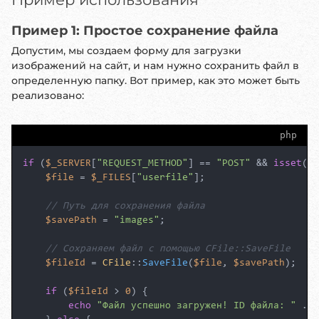
Пример 1: Простое сохранение файла
Допустим, мы создаем форму для загрузки
изображений на сайт, и нам нужно сохранить файл в
определенную папку. Вот пример, как это может быть
реализовано:
php
if
 (
$_SERVER
[
"REQUEST_METHOD"
] == 
"POST"
 && 
isset
(
$_
$file
 = 
$_FILES
[
"userfile"
];

// Путь для сохранения файла
$savePath
 = 
"images"
;

// Сохраняем файл с помощью CFile::SaveFile
$fileId
 = 
CFile
::
SaveFile
(
$file
, 
$savePath
);

if
 (
$fileId
 > 
0
) {

echo
"Файл успешно загружен! ID файла: "
 . 
$