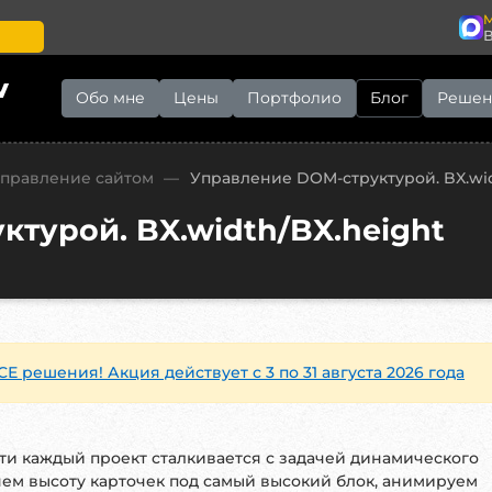
M
v
Обо мне
Цены
Портфолио
Блог
Решен
Управление сайтом
—
Управление DOM-структурой. BX.wid
турой. BX.width/BX.height
СЕ решения! Акция действует с 3 по 31 августа 2026 года
чти каждый проект сталкивается с задачей динамического
ем высоту карточек под самый высокий блок, анимируем