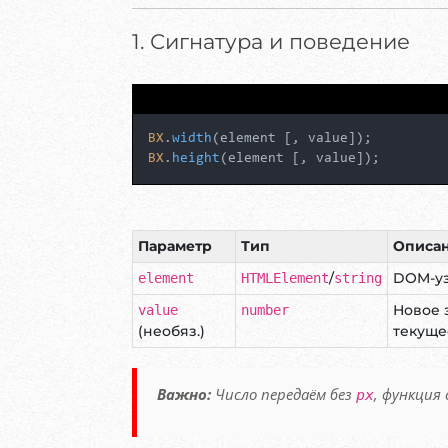
1. Сигнатура и поведение
BX
.
width
BX
.
height
(element [, value]);
Параметр
Тип
Описа
/
DOM-у
element
HTMLElement
string
Новое 
value
number
(необяз.)
текуще
Важно:
Число передаём без
, функция
px