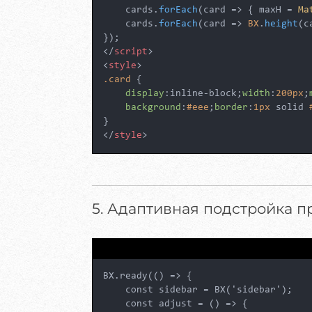
    cards.
forEach
(
card
 =>
 { maxH = 
Ma
    cards.
forEach
(
card
 =>
BX
.
height
(c
</
script
>
<
style
>
.card
 {

display
:inline-block;
width
:
200px
;
background
:
#eee
;
border
:
1px
 solid 
</
style
>
5. Адаптивная подстройка п
BX.ready(() => {

    const sidebar = BX('sidebar');

    const adjust = () => {
