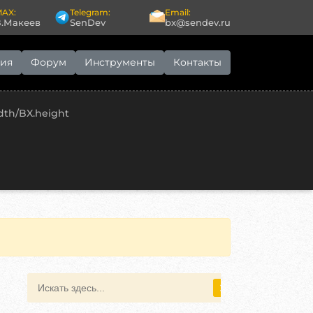
AX:
Telegram:
Email:
В.Макеев
SenDev
bx@sendev.ru
ия
Форум
Инструменты
Контакты
th/BX.height