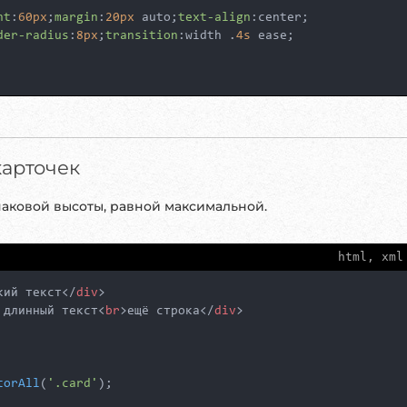
ht
:
60px
;
margin
:
20px
 auto;
text-align
:center;

der-radius
:
8px
;
transition
:width .
4s
 ease;

карточек
наковой высоты, равной максимальной.
html, xml
кий текст
</
div
>
 длинный текст
<
br
>
ещё строка
</
div
>
torAll
(
'.card'
);
