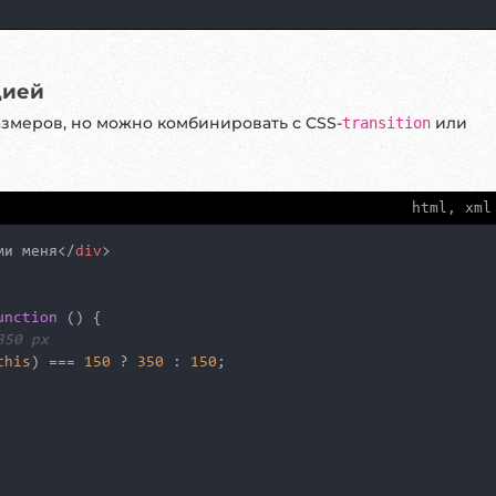
цией
змеров, но можно комбинировать с CSS-
или
transition
html, xml
ми меня
</
div
>
unction
 (
) {

350 px
this
) === 
150
 ? 
350
 : 
150
;
