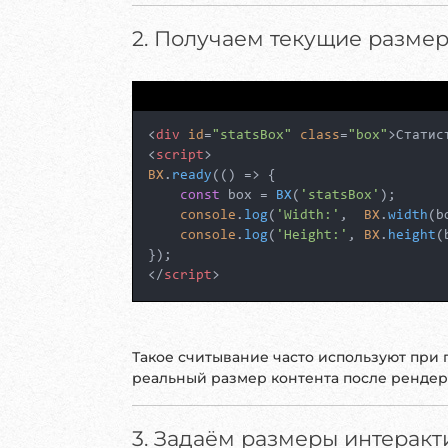
2. Получаем текущие разме
<
div
id
=
"statsBox"
class
=
"box"
>
Статис
<
script
>
BX
.
ready
(
() =>
 {

const
 box = 
BX
(
'statsBox'
);

console
.
log
(
'Width:'
,  
BX
.
width
(b
console
.
log
(
'Height:'
, 
BX
.
height
(
</
script
>
Такое считывание часто используют при
реальный размер контента после рендер
3. Задаём размеры интеракт