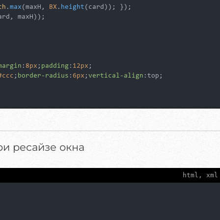
th
.
max
(maxH, 
BX
.
height
(card)); });

ard, maxH));

margin
:
8px
;
padding
:
12px
;

#ccc
;
border-radius
:
6px
;
vertical-align
:top;

ри ресайзе окна
html, xml