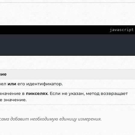
javascript
ние
зел
или
его идентификатор.
значение в
пикселях
. Если не указан, метод возвращает
е значение.
 сама добавит необходимую единицу измерения.