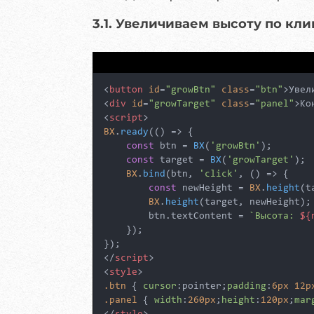
3.1. Увеличиваем высоту по кли
<
button
id
=
"growBtn"
class
=
"btn"
>
Увел
<
div
id
=
"growTarget"
class
=
"panel"
>
Ко
<
script
>
BX
.
ready
(
() =>
 {

const
 btn = 
BX
(
'growBtn'
);

const
 target = 
BX
(
'growTarget'
);

BX
.
bind
(btn, 
'click'
, 
() =>
 {

const
 newHeight = 
BX
.
height
(t
BX
.
height
(target, newHeight);

        btn.
textContent
 = 
`Высота: 
${
    });

</
script
>
<
style
>
.btn
 { 
cursor
:pointer;
padding
:
6px
12p
.panel
 { 
width
:
260px
;
height
:
120px
;
mar