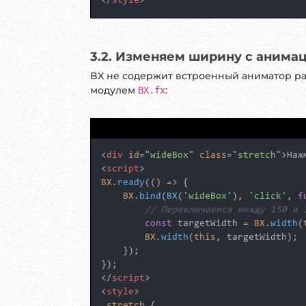
</
style
>
3.2. Изменяем ширину с анима
BX не содержит встроенный аниматор ра
модулем
:
BX.fx
<
div
id
=
"wideBox"
class
=
"stretch"
>
Наж
<
script
>
BX
.
ready
(
() =>
 {

BX
.
bind
(
BX
(
'wideBox'
), 
'click'
, 
f
// Переключаемся между 150 и 
const
 targetWidth = 
BX
.
width
(
BX
.
width
(
this
, targetWidth);

    });

</
script
>
<
style
>
.stretch
 {
