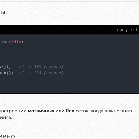
ры
html, xml
тика
</
div
>
ox));   
// -> 300 (пример)
box));  
// -> 120 (пример)
 построении
мозаичных
или
flex
-сеток, когда важно знать
инга.
ивно