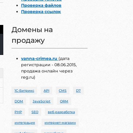
Проверка файлов
Проверка ссылок
Домены на
продажу
vanna-crimea.ru
(дата
регистрации - 08.06.2015,
продажа онлайн через
reg.ru)
1С-Битрикс
API
CMS
D7
DOM
JavaScript
ORM
PHP
SEO
веб-разработка
интеграция
интернет-магазин