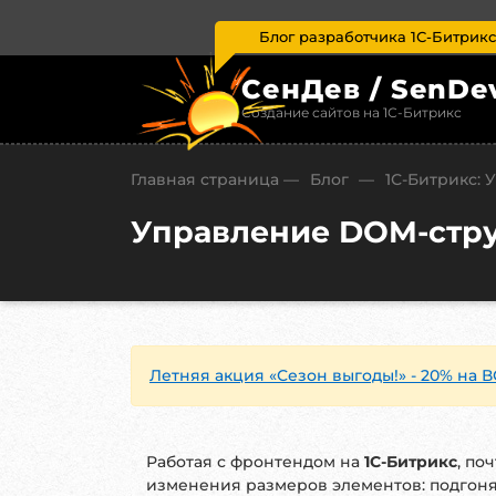
Блог разработчика 1С-Битрикс
СенДев / SenDe
Создание сайтов на 1С-Битрикс
Главная страница
—
Блог
—
1С-Битрикc: 
Управление DOM-струк
Летняя акция «Сезон выгоды!» - 20% на В
Работая с фронтендом на
1С-Битрикс
, по
изменения размеров элементов: подгоня