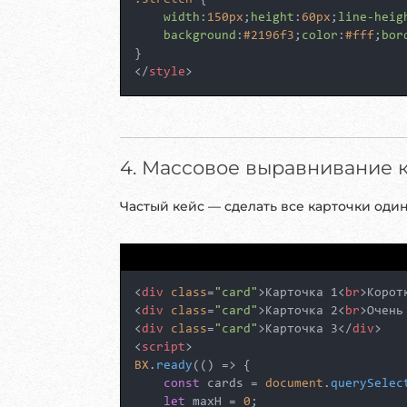
width
:
150px
;
height
:
60px
;
line-heig
background
:
#2196f3
;
color
:
#fff
;
bor
</
style
>
4. Массовое выравнивание 
Частый кейс — сделать все карточки оди
<
div
class
=
"card"
>
Карточка 1
<
br
>
Корот
<
div
class
=
"card"
>
Карточка 2
<
br
>
Очень
<
div
class
=
"card"
>
Карточка 3
</
div
>
<
script
>
BX
.
ready
(
() =>
 {

const
 cards = 
document
.
querySelec
let
 maxH = 
0
;
