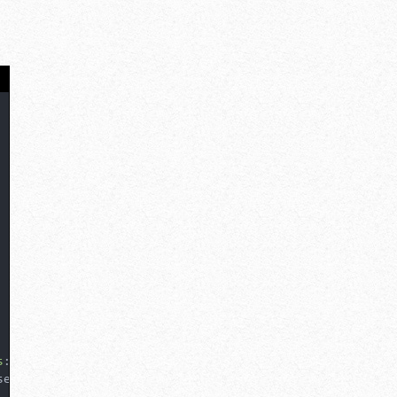
s
:
4px