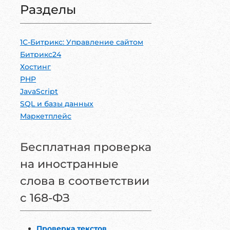
Разделы
1С-Битрикc: Управление сайтом
Битрикс24
Хостинг
PHP
JavaScript
SQL и базы данных
Маркетплейс
Бесплатная проверка
на иностранные
слова в соответствии
с 168-ФЗ
Проверка текстов