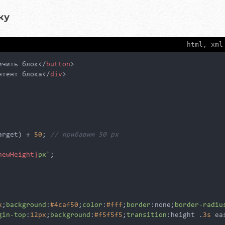
ку
html, xml
ичить блок
</
button
>
нтент блока
</
div
>
arget) + 
50
; 
// прибавим 50 px
newHeight}
px`
;

x
;
background
:
#4caf50
;
color
:
#fff
;
border
:none;
border-radiu
gin-top
:
12px
;
background
:
#f5f5f5
;
transition
:height .
3s