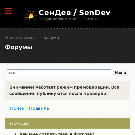
СенДев / SenDev
Создание сайтов на 1С-Битрикс
Главная страница
—
Форумы
Форумы
Внимание!
Работает режим премодерации. Все
сообщения публикуются после проверки!
Поиск
Правила
Помощь
Как мне создать тему в форуме?