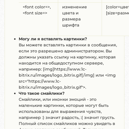
<font color=>,
изменение
[color=цвет
<font size=>
цвета и
[size=разм
размера
шрифта
Могу ли я вставлять картинки?
Вы можете вставлять картинки в сообщения,
если это разрешено администратором. Вы
должны указать ссылку на картинку, которая
находится на общедоступном сервере,
например: [img]https://www.1c-
bitrix.ru/images/logo_bitrix.gif[/img] или <img
src="https://www.1c-
bitrix.ru/images/logo_bitrix.gif">.
Что такое смайлики?
Смайлики, или иконки эмоций - это
маленькие картинки, которые могут быть
использованы для выражения чувств,
например :) значит радость, :( значит грусть.
Полный список смайликов можно увидеть в