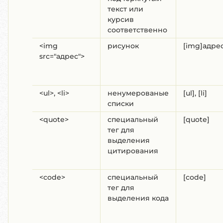
текст или
курсив
соответственно
<img
рисунок
[img]адрес
src="адрес">
<ul>, <li>
ненумерованые
[ul], [li]
списки
<quote>
специальный
[quote]
тег для
выделения
цитирования
<code>
специальный
[code]
тег для
выделения кода