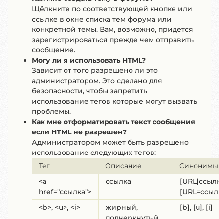
Щёлкните по соответствующей кнопке или
ссылке в окне списка тем форума или
конкретной темы. Вам, возможно, придется
зарегистрироваться прежде чем отправить
сообщение.
Могу ли я использовать HTML?
Зависит от того разрешено ли это
администратором. Это сделано для
безопасности, чтобы запретить
использование тегов которые могут вызвать
проблемы.
Как мне отформатировать текст сообщения
если HTML не разрешен?
Администратором может быть разрешено
использование следующих тегов:
Тег
Описание
Синонимы
<a
ссылка
[URL]ссылк
href="ссылка">
[URL=ссыл
<b>, <u>, <i>
жирный,
[b], [u], [i]
подчеркнутый