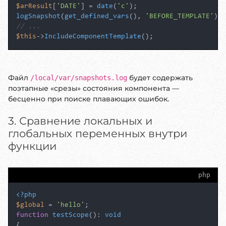
$arResult
[
'DATE'
] = 
date
(
'c'
logSnapshot
(
get_defined_vars
(), 
'BEFORE_TEMPLATE'
// ...
$this
->
IncludeComponentTemplate
();
Файл
будет содержать
/local/var/snapshots.log
поэтапные «срезы» состояния компонента —
бесценно при поиске плавающих ошибок.
3. Сравнение локальных и
глобальных переменных внутри
функции
php
<?php
$global
 = 
'hello'
function
testScope
(
): 
void
{
