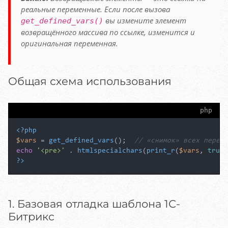
реальные переменные. Если после вызова
вы измените элемент
get_defined_vars()
возвращённого массива по ссылке, изменится и
оригинальная переменная.
Общая схема использования
php
<?php
$vars
 = 
get_defined_vars
();  
// «снимок» всех переме
echo
'<pre>'
 . 
htmlspecialchars
(
print_r
(
$vars
, 
true
)
?>
1. Базовая отладка шаблона 1С-
Битрикс