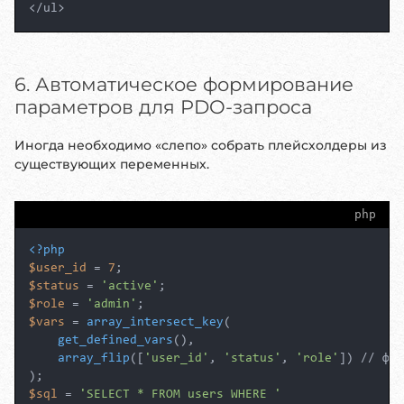
</ul>
6. Автоматическое формирование
параметров для PDO-запроса
Иногда необходимо «слепо» собрать плейсхолдеры из
существующих переменных.
php
<?php
$user_id
 = 
7
$status
 = 
'active'
$role
 = 
'admin'
$vars
 = 
array_intersect_key
(

get_defined_vars
(),

array_flip
([
'user_id'
, 
'status'
, 
'role'
]) // фил
$sql
 = 
'SELECT * FROM users WHERE '