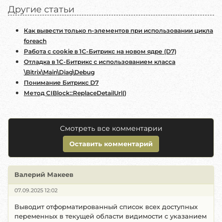
Другие статьи
Как вывести только n-элементов при использовании цикла
foreach
Работа с cookie в 1С-Битрикс на новом ядре (D7)
Отладка в 1С-Битрикс с использованием класса
\Bitrix\Main\Diag\Debug
Понимание Битрикс D7
Метод CIBlock::ReplaceDetailUrl()
Смотреть все комментарии
Оставить комментарий
Валерий Макеев
07.09.2025 12:02
Выводит отформатированный список всех доступных
переменных в текущей области видимости с указанием