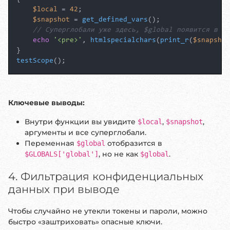
$local
 = 
42
;

$snapshot
 = 
get_defined_vars
();

// Суперглобали уже здесь, $global появится в $G
echo
'<pre>'
, 
htmlspecialchars
(
print_r
(
$snapshot
testScope
();
Ключевые выводы:
Внутри функции вы увидите
,
,
$local
$snapshot
аргументы и все суперглобали.
Переменная
отобразится в
$global
, но не как
.
$GLOBALS['global']
$global
4. Фильтрация конфиденциальных
данных при выводе
Чтобы случайно не утекли токены и пароли, можно
быстро «заштриховать» опасные ключи.