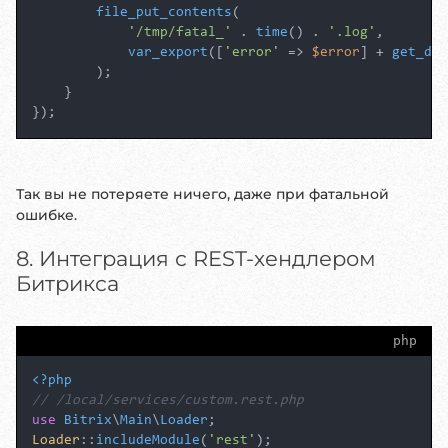
file_put_contents
(

'/tmp/fatal_'
 . 
time
() . 
'.log'
,

var_export
([
'error'
 => 
$error
] + 
get_def
        );

    }

});
Так вы не потеряете ничего, даже при фатальной
ошибке.
8. Интеграция с REST-хендлером
Битрикса
php
<?php
// /local/services/custom.rest.php
use
Bitrix
\
Main
\
Loader
Loader
::
includeModule
(
'rest'