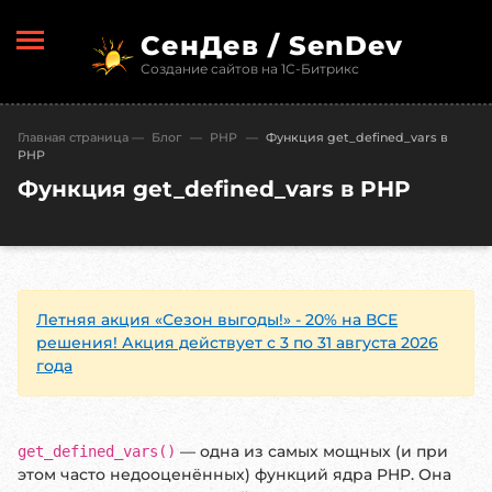
СенДев / SenDev
Создание сайтов на 1С-Битрикс
Главная страница
—
Блог
—
PHP
—
Функция get_defined_vars в
PHP
Функция get_defined_vars в PHP
Летняя акция «Сезон выгоды!» - 20% на ВСЕ
решения! Акция действует с 3 по 31 августа 2026
года
— одна из самых мощных (и при
get_defined_vars()
этом часто недооценённых) функций ядра PHP. Она