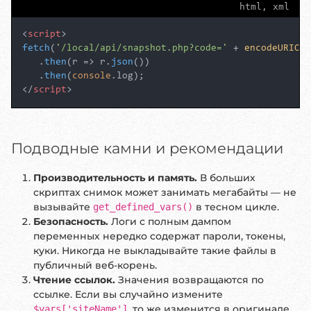
html, xml
<
script
>
fetch
(
'/local/api/snapshot.php?code='
 + 
encodeURICom
   .
then
(
r
 =>
 r.
json
())

   .
then
(
console
.
log
</
script
>
Подводные камни и рекомендации
Производительность и память.
В больших
скриптах снимок может занимать мегабайты — не
вызывайте
в тесном цикле.
get_defined_vars()
Безопасность.
Логи с полным дампом
переменных нередко содержат пароли, токены,
куки.
Никогда
не выкладывайте такие файлы в
публичный веб-корень.
Чтение ссылок.
Значения возвращаются по
ссылке. Если вы случайно измените
, то же изменится в оригинале.
$vars['siteName']