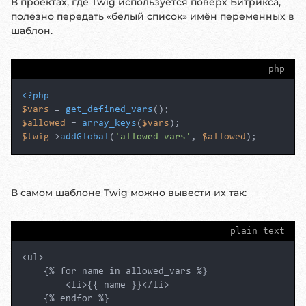
В проектах, где Twig используется поверх Битрикса,
полезно передать «белый список» имён переменных в
шаблон.
php
<?php
$vars
 = 
get_defined_vars
$allowed
 = 
array_keys
(
$vars
$twig
->
addGlobal
(
'allowed_vars'
, 
$allowed
);
В самом шаблоне Twig можно вывести их так:
plain text
<ul>

    {% for name in allowed_vars %}

        <li>{{ name }}</li>

    {% endfor %}
