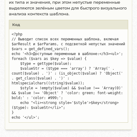
их типа и значения, при этом непустые переменные
выделяются зелёным цветом для быстрого визуального
анализа контекста шаблона.
Код
<?php

// Выводит список всех переменных шаблона, включая 
$arResult и $arParams, с подсветкой непустых значений

$vars = get_defined_vars();

echo '<h3>Доступные переменные в шаблоне:</h3><ul>';

foreach ($vars as $key => $value) {

    $type = gettype($value);

    $valueStr = ($type === 'array') ? 'Array(' . 
count($value) . ')' : (is_object($value) ? 'Object(' 
. get_class($value) . ')' : 
htmlspecialchars((string)$value));

    $style = !empty($value) && $value !== 'Array(0)' 
&& $value !== 'Object' ? 'color: green; font-weight: 
bold;' : 'color: #999;';

    echo "<li><strong style='$style'>$key</strong> 
($type): $valueStr</li>";

}

echo '</ul>';