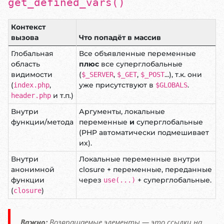
get_defined_vars()
Контекст
вызова
Что попадёт в массив
Глобальная
Все объявленные переменные
область
плюс
все суперглобальные
видимости
(
,
,
...), т.к. они
$_SERVER
$_GET
$_POST
(
,
уже присутствуют в
.
index.php
$GLOBALS
и т.п.)
header.php
Внутри
Аргументы, локальные
функции/метода
переменные
и
суперглобальные
(PHP автоматически подмешивает
их).
Внутри
Локальные переменные внутри
анонимной
closure + переменные, переданные
функции
через
+ суперглобальные.
use(...)
(
)
closure
Важно:
Возвращаемые элементы — это
ссылки
на