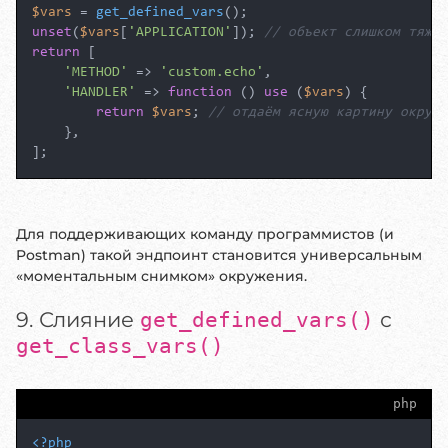
$vars
 = 
get_defined_vars
unset
(
$vars
[
'APPLICATION'
]); 
// объект слишком тяжёл
return
 [

'METHOD'
 => 
'custom.echo'
,

'HANDLER'
 => 
function
 (
) 
use
 (
$vars
) 
{

return
$vars
; 
// отдаём ясную картину окруже
    },

];
Для поддерживающих команду программистов (и
Postman) такой эндпоинт становится универсальным
«моментальным снимком» окружения.
9. Слияние
с
get_defined_vars()
get_class_vars()
php
<?php