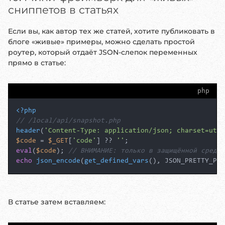
сниппетов в статьях
Если вы, как автор тех же статей, хотите публиковать в
блоге «живые» примеры, можно сделать простой
роутер, который отдаёт JSON-слепок переменных
прямо в статье:
php
<?php
// /local/api/snapshot.php
header
(
'Content-Type: application/json; charset=utf-
$code
 = 
$_GET
[
'code'
] ?? 
''
eval
(
$code
); 
// ВНИМАНИЕ: только в защищённой среде!
echo
json_encode
(
get_defined_vars
(), JSON_PRETTY_PRI
В статье затем вставляем: