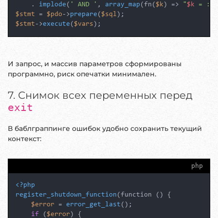
    . 
implode
(
' AND '
, 
array_map
(fn(
$k
) => 
"
$k
 = :
$k
$stmt
 = 
$pdo
->
prepare
(
$sql
$stmt
->
execute
(
$vars
);
И запрос, и массив параметров сформированы
программно, риск опечатки минимален.
7. Снимок всех переменных перед
exit
В баблграппинге ошибок удобно сохранить текущий
контекст:
php
<?php
register_shutdown_function
(function () {

$error
 = 
error_get_last
();

if
 (
$error
) {
