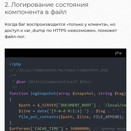
2. Логирование состояния
компонента в файл
Когда баг воспроизводится «только у клиента», но
доступ к var_dump по HTTPS невозможен, поможет
файл-лог.
php
<?php
// /local/components/my/news/component.php
/**

 * 
@var
 CBitrixComponent|self $this

 */
function
logSnapshot
(
array
$snapshot
, 
string
$tag
): 
{

$path
 = 
$_SERVER
[
'DOCUMENT_ROOT'
] . 
'/local/var/
$line
 = 
date
(
'[Y-m-d H:i:s] '
) . 
$tag
 . 
' '
 . 
va
file_put_contents
(
$path
, 
$line
, FILE_APPEND);

$arParams
[
'CACHE_TIME'
] = 
36000000
; 
// пример модифи