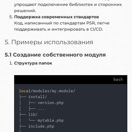
упрощают подключение библиотек и сторонних
решений.
Поддержка современных стандартов
Код, написанный по стандартам PSR, легче
поддерживать и интегрировать в CI/CD.
5. Примеры использования
5.1 Создание собственного модуля
Структура папок
bash
local
/modules/my.module/

├── install/

│   ├── version.php

│   ├── ...

├── lib/

│   └── mytable.php

├── include.php
