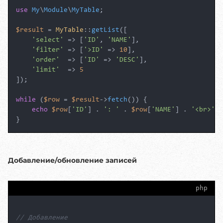
use
My
\
Module
\
MyTable
;

$result
 = 
MyTable
::
getList
([

'select'
 => [
'ID'
, 
'NAME'
],

'filter'
 => [
'>ID'
 => 
10
],

'order'
  => [
'ID'
 => 
'DESC'
],

'limit'
  => 
5
]);

while
 (
$row
 = 
$result
->
fetch
()) {

echo
$row
[
'ID'
] . 
': '
 . 
$row
[
'NAME'
] . 
'<br>'
;

Добавление/обновление записей
php
// Добавление