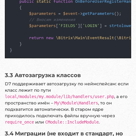
public
static
function
OnBeforeUserRegisterHandl
{

$parameters
 = 
$event
->
getParameters
();

// Вносим изменения
$parameters
[
'FIELDS'
][
'LOGIN'
] = 
strtolower
(
return
new
\Bitrix\Main\EventResult
(
\Bitrix\
    }

3.3 Автозагрузка классов
D7 поддерживает автозагрузку по неймспейсам: если
класс лежит по пути
, а его
local/modules/my.module/lib/handlers/user.php
пространство имён –
, то он
My\Module\Handlers
подхватится автоматически. В старом ядре
приходилось подключать файлы вручную через
или
.
require_once
CModule::IncludeModule
3.4 Миграции (не входит в стандарт, но