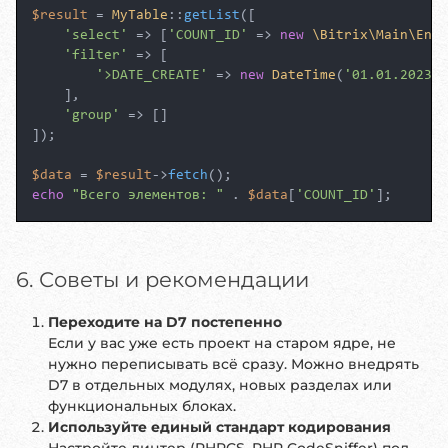
$result
 = 
MyTable
::
getList
([

'select'
 => [
'COUNT_ID'
 => 
new
\Bitrix\Main\Enti
'filter'
 => [

'>DATE_CREATE'
 => 
new
DateTime
(
'01.01.2023'
)

    ],

'group'
 => []

]);

$data
 = 
$result
->
fetch
echo
"Всего элементов: "
 . 
$data
[
'COUNT_ID'
6. Советы и рекомендации
Переходите на D7 постепенно
Если у вас уже есть проект на старом ядре, не
нужно переписывать всё сразу. Можно внедрять
D7 в отдельных модулях, новых разделах или
функциональных блоках.
Используйте единый стандарт кодирования