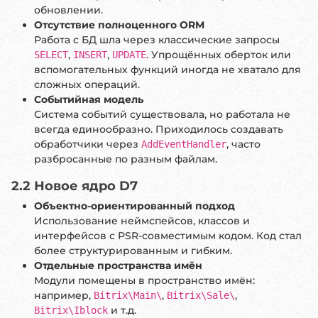
обновлении.
Отсутствие полноценного ORM
Работа с БД шла через классические запросы
,
,
. Упрощённых оберток или
SELECT
INSERT
UPDATE
вспомогательных функций иногда не хватало для
сложных операций.
Событийная модель
Система событий существовала, но работала не
всегда единообразно. Приходилось создавать
обработчики через
, часто
AddEventHandler
разбросанные по разным файлам.
2.2 Новое ядро D7
Объектно-ориентированный подход
Использование неймспейсов, классов и
интерфейсов с PSR-совместимым кодом. Код стал
более структурированным и гибким.
Отдельные пространства имён
Модули помещены в пространство имён:
например,
,
,
Bitrix\Main\
Bitrix\Sale\
и т.д.
Bitrix\Iblock