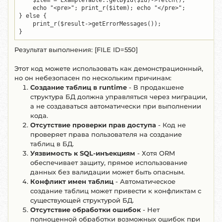
    $item = ExampleTable::getById($id)->fetch();

    echo "<pre>"; print_r($item); echo "</pre>";

} else {

    print_r($result->getErrorMessages());

}
Результат выполнения: [FILE ID=550]
Этот код можете использовать как демонстрационный,
но он небезопасен по нескольким причинам:
Создание таблиц в runtime
- В продакшене
структура БД должна управляться через миграции,
а не создаваться автоматически при выполнении
кода.
Отсутствие проверки прав доступа
- Код не
проверяет права пользователя на создание
таблиц в БД.
Уязвимость к SQL-инъекциям
- Хотя ORM
обеспечивает защиту, прямое использование
данных без валидации может быть опасным.
Конфликт имен таблиц
- Автоматическое
создание таблиц может привести к конфликтам с
существующей структурой БД.
Отсутствие обработки ошибок
- Нет
полноценной обработки возможных ошибок при