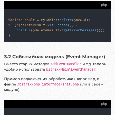
php
$deleteResult
 = 
MyTable
::
delete
(
$newId
if
 (!
$deleteResult
->
isSuccess
()) {

print_r
(
$deleteResult
->
getErrorMessages
());

3.2 Событийная модель (Event Manager)
Вместо старых методов
и т.д. теперь
AddEventHandler
удобно использовать
.
Bitrix\Main\EventManager
Пример подключения обработчика (например, в
файле
или в своём
/bitrix/php_interface/init.php
модуле):
php