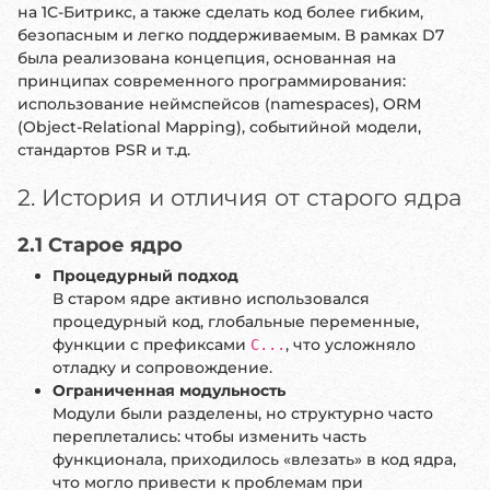
на 1С-Битрикс, а также сделать код более гибким,
безопасным и легко поддерживаемым. В рамках D7
была реализована концепция, основанная на
принципах современного программирования:
использование неймспейсов (namespaces), ORM
(Object-Relational Mapping), событийной модели,
стандартов PSR и т.д.
2. История и отличия от старого ядра
2.1 Старое ядро
Процедурный подход
В старом ядре активно использовался
процедурный код, глобальные переменные,
функции с префиксами
, что усложняло
C...
отладку и сопровождение.
Ограниченная модульность
Модули были разделены, но структурно часто
переплетались: чтобы изменить часть
функционала, приходилось «влезать» в код ядра,
что могло привести к проблемам при