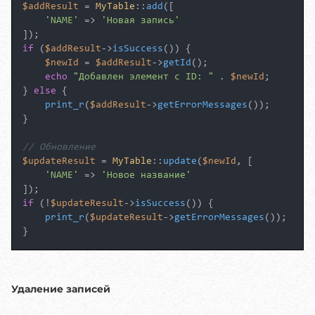
$addResult
 = 
MyTable
::
add
([

'NAME'
 => 
'Новая запись'
if
 (
$addResult
->
isSuccess
()) {

$newId
 = 
$addResult
->
getId
();

echo
"Добавлен элемент с ID: "
 . 
$newId
;

} 
else
 {

print_r
(
$addResult
->
getErrorMessages
());

}

// Обновление
$updateResult
 = 
MyTable
::
update
(
$newId
, [

'NAME'
 => 
'Новое название'
if
 (!
$updateResult
->
isSuccess
()) {

print_r
(
$updateResult
->
getErrorMessages
());

Удаление записей