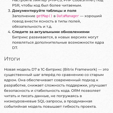
Настройте линтер (PHPCS, PHP CodeSniffer) под
PSR, чтобы код был более читаемым.
Документируйте таблицы и поля
Заполнение
в
— хороший
getMap()
DataManager
повод внести ясность в типы полей,
обязательность и т.д.
Следите за актуальными обновлениями
Битрикс развивается, в новых версиях могут
появляться дополнительные возможности ядра
D7.
Итоги
Новая модель D7 в 1С-Битрикс (Bitrix Framework) — это
существенный шаг вперёд по сравнению со старым
ядром. Она обеспечивает современный подход к
разработке, снижает сложность поддержки, улучшает
безопасность и стабильность кода. ORM позволяет
читать и писать данные, не погружаясь в
низкоуровневые SQL-запросы, а продуманная
событийная модель повышает гибкость проекта.