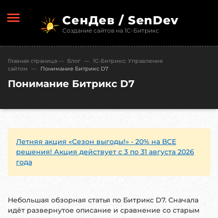
СенДев / SenDev
Создание сайтов на 1С-Битрикс
Главная страница
—
Блог
—
1С-Битрикc: Управление
сайтом
—
Понимание Битрикс D7
Понимание Битрикс D7
Летняя акция «Сезон выгоды!» - 20% на ВСЕ
решения! Акция действует с 3 по 31 августа 2026
года
Небольшая обзорная статья по Битрикс D7. Сначала
идёт развернутое описание и сравнение со старым