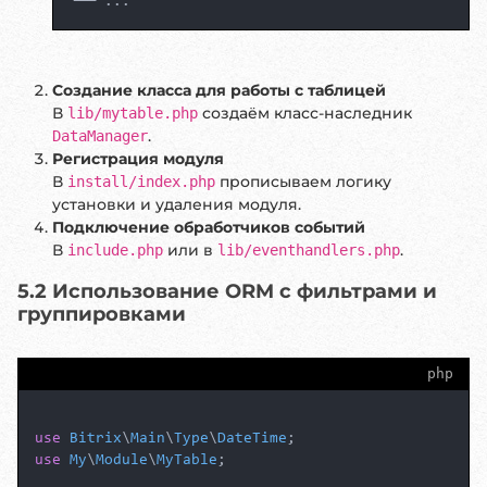
Создание класса для работы с таблицей
В
создаём класс-наследник
lib/mytable.php
.
DataManager
Регистрация модуля
В
прописываем логику
install/index.php
установки и удаления модуля.
Подключение обработчиков событий
В
или в
.
include.php
lib/eventhandlers.php
5.2 Использование ORM с фильтрами и
группировками
php
use
Bitrix
\
Main
\
Type
\
DateTime
use
My
\
Module
\
MyTable
;
