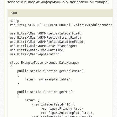
товаре и выводит информацию о добавленном товаре.
Код
<?php

require($_SERVER['DOCUMENT_ROOT'].'/bitrix/modules/main/inc
use Bitrix\Main\ORM\Fields\IntegerField;

use Bitrix\Main\ORM\Fields\StringField;

use Bitrix\Main\ORM\Fields\DatetimeField;

use Bitrix\Main\ORM\Data\DataManager;

use Bitrix\Main\Type\DateTime;

use Bitrix\Main\Application;

class ExampleTable extends DataManager

{

    public static function getTableName()

    {

        return 'my_example_table';

    }

    public static function getMap()

    {

        return [

            (new IntegerField('ID'))

                ->configurePrimary(true)

                ->configureAutocomplete(true),
