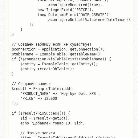
            (new StringField('PRODUCT_NAME'))

                ->configureRequired(true),

            new IntegerField('PRICE'),

            (new DatetimeField('DATE_CREATE'))

                ->configureDefaultValue(new DateTime())

        ];

    }

}

// Создаем таблицу если не существует

$connection = Application::getConnection();

$tableName = ExampleTable::getTableName();

if (!$connection->isTableExists($tableName)) {

    $entity = ExampleTable::getEntity();

    $entity->createDbTable();

}

// Создание записи

$result = ExampleTable::add([

    'PRODUCT_NAME' => 'Ноутбук Dell XPS',

    'PRICE' => 125000

]);

if ($result->isSuccess()) {

    $id = $result->getId();

    echo "Добавлен товар ID: $id";

    // Чтение записи
