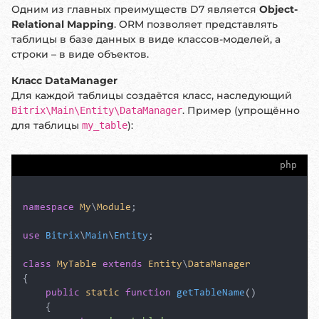
Одним из главных преимуществ D7 является
Object-
Relational Mapping
. ORM позволяет представлять
таблицы в базе данных в виде классов-моделей, а
строки – в виде объектов.
Класс DataManager
Для каждой таблицы создаётся класс, наследующий
. Пример (упрощённо
Bitrix\Main\Entity\DataManager
для таблицы
):
my_table
php
namespace
My
\
Module
;

use
Bitrix
\
Main
\
Entity
;

class
MyTable
extends
Entity
\
DataManager
{

public
static
function
getTableName
(
)

{
