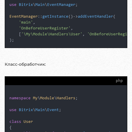
use
Bitrix
\
Main
\
EventManager
;

EventManager
::
getInstance
()->
addEventHandler
(

'main'
,

'OnBeforeUserRegister'
,

    [
'\My\Module\Handlers\User'
, 
'OnBeforeUserRegist
Класс-обработчик:
php
namespace
My
\
Module
\
Handlers
;

use
Bitrix
\
Main
\
Event
;

class
User
{
