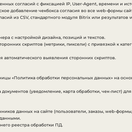
аркерам внутри формы.
нных согласий с фиксацией IP, User-Agent, времени и ист
 подстановка чекбокса в служебные, поисковые, фильтровые
кое добавление чекбокса согласия во все web-формы сайт
 формы.
сий из CSV, стандартного модуля Bitrix или результатов 
обработка форм оформления заказа: чекбокс согласия вывод
 без дублирования записей.
 защита от повторной регистрации одного и того же соглас
ера с настройкой дизайна, позиций и текстов.
в и JS-endpoint.
оронних скриптов (метрики, пиксели) с привязкой к катег
синхронизация старых и новых option-ключей согласий для 
я автоматического выявления сторонних скриптов.
 нормализация и проверка значений настроек: URL политики
тервалы и тексты согласий по умолчанию.
онструктор согласий: предпросмотр и HTML-сниппет учитыва
езопасность вывода ошибок и HTML-сниппетов в администрат
ицы «Политика обработки персональных данных» на основ
 страница настроек модуля: добавлены параметры управлени
овки.
документов (уведомление, карта обработки, чек-лист) для
ся после установки обновления проверить настройки раздел
новных публичных форм сайта.
ников данных на сайте (пользователи, заказы, web-формы,
 данными.
0.9.70
 пагинация в реестр согласий.
него реестра обработки ПД.
 фильтры по типу согласия и по компоненту / источнику.