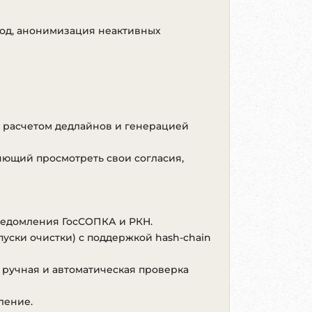
год, анонимизация неактивных
енных версий модуля.
ервисов модуля.
с расчетом дедлайнов и генерацией
ющий просмотреть свои согласия,
уведомления ГосСОПКА и РКН.
пуски очистки) с поддержкой hash-chain
 ручная и автоматическая проверка
ление.