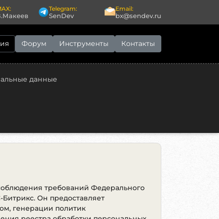
AX:
Telegram:
Email:
В.Макеев
SenDev
bx@sendev.ru
ия
Форум
Инструменты
Контакты
нальные данные
соблюдения требований Федерального
С-Битрикс. Он предоставляет
ром, генерации политик
дения реестра обработки персональных