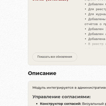
• Добавлен 
• Для реест
• Для журна
• Добавлены
отчётов о п
• Добавлен 
• Добавлен 
• Добавлена
• В реестр 
• В журнал 
• На дашбор
Показать все обновления
Обновление 
0.9.90 (11.05.2026)
В обновлени
Описание
модуля.
• Добавлен 
Модуль интегрируется в административн
ознакомлени
• Улучшена 
Управление согласиями:
подписки, о
• Добавлены
Конструктор согласий:
Визуальный р