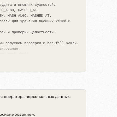
аудита и внешних сущностей.
SH_ALGO, HASHED_AT.
SH, HASH_ALGO, HASHED_AT.
check для хранения внешних хешей и
сей и проверки целостности.
ым запуском проверки и backfill хешей.
ширования.
еша hash-chain.
и.
кой чекбоксов в формы и настройками
альных данных и отдельное подтверждение
ля оператора персональных данных:
йта: WebForm, CRM-формы, формы
аскам URL, CSS-селекторам форм и
ерсионированием.