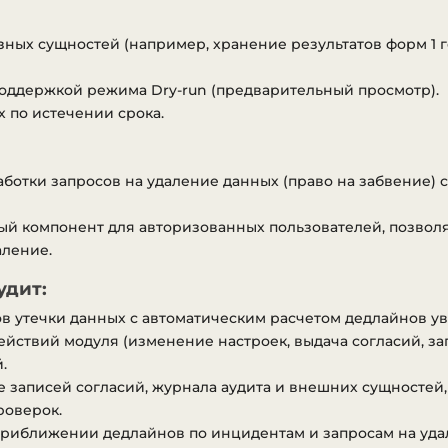
ована серверная выборка данных реестра согласий.
 индексы БД для ускорения фильтрации и загрузки реестра.
зных сущностей (например, хранение результатов форм 1 
 автоматическая миграция структуры БД для ранее установл
 схемы MySQL и PostgreSQL к актуальной структуре ORM и с
 поддержкой режима Dry-run (предварительный просмотр).
 по истечении срока.
ботки запросов на удаление данных (право на забвение) 
й компонент для авторизованных пользователей, позволя
аление.
удит:
ов утечки данных с автоматическим расчетом дедлайнов 
ействий модуля (изменение настроек, выдача согласий, за
.
 записей согласий, журнала аудита и внешних сущностей,
роверок.
 приближении дедлайнов по инцидентам и запросам на уда