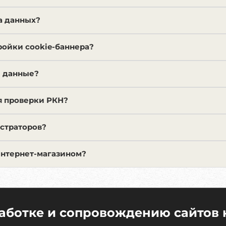
а данных?
ройки cookie-баннера?
и данные?
я проверки РКН?
страторов?
Интернет-магазином?
работке и сопровождению сайтов 