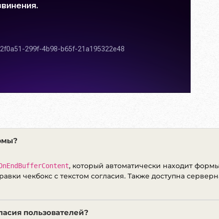
рмы?
OnEndBufferContent
, который автоматически находит формы
правки чекбокс с текстом согласия. Также доступна серве
ласия пользователей?