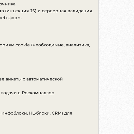
очника.
, авторизационные, форумные, платежные
а (инъекция JS) и серверная валидация.
web-форм.
ится в форме заказа, а согласие
ия при одновременной работе серверных
ориям cookie (необходимые, аналитика,
совместимости с предыдущими версиями
, ID активных документов, email,
ют режим одного или двух чекбоксов.
ивной части.
е анкеты с автоматической
я режимом чекбоксов и исключениями
 подачи в Роскомнадзор.
а «Согласия», активный шаблон согласия
 инфоблоки, HL-блоки, CRM) для