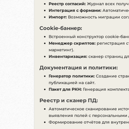
текстовым м
Реестр согласий:
Журнал всех получе
• Исключена
Интеграция с формами:
Автоматичес
и системные
Импорт:
Возможность миграции согла
• Улучшена 
фиксируется
Cookie-баннер:
• Добавлена
Встроенный конструктор cookie-банн
обработчико
Менеджер скриптов:
регистрация ст
• Улучшена 
маркетинг).
модуля.
Инвентаризация:
сканер страниц дл
• Добавлена
числовые ин
Документация и политики:
• Улучшен к
• Усилена б
Генератор политики:
Создание стран
• Обновлена
публикацией на сайт.
автоподстан
Пакет для РКН:
Генерация комплекта 
Рекомендует
Реестр и сканер ПД:
и работу ос
Автоматическое сканирование источ
выявления полей с персональными
Обновление 
0.9.70 (9.04.2026)
• Добавлена
Формирование отчётов для внутрен
• Добавлены