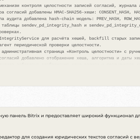
механизм контроля целостности записей согласий, журнала 
ра согласий добавлены HMAC-SHA256-хеши: CONSENT_HASH, HA
ла аудита добавлена hash-chain модель: PREV_HASH, ROW_HA
 таблицы sendev_pd_integrity_hash и sendev_pd_integrity_
роверках.
IntegrityService для расчёта хешей, backfill старых запи
агент периодической проверки целостности.
 административная страница «Контроль целостности» с ручн
согласий добавлено отображение хеша, алгоритма и даты хе
аудита добавлено отображение хеша записи и предыдущего х
д добавлен блок с последним статусом проверки целостност
0.9.90
и улучшена работа с согласиями, автоматической подстанов
режим раздельных чекбоксов: согласие на обработку персон
ую панель Bitrix и предоставляет широкий функционал д
я с политикой обработки персональных данных.
автоматическая подстановка согласий в публичные формы са
братной связи, callback/contact/request.
 настройки исключений для автоподстановки согласия: по м
едактор для создания юридических текстов согласий с в