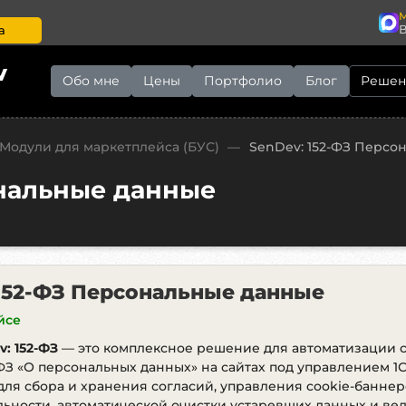
M
а
v
Обо мне
Цены
Портфолио
Блог
Решен
Модули для маркетплейса (БУС)
—
SenDev: 152-ФЗ Персо
ональные данные
 152-ФЗ Персональные данные
йсе
: 152-ФЗ
— это комплексное решение для автоматизации 
ФЗ «О персональных данных» на сайтах под управлением 1
ля сбора и хранения согласий, управления cookie-банне
ьности, автоматической очистки устаревших данных и ве