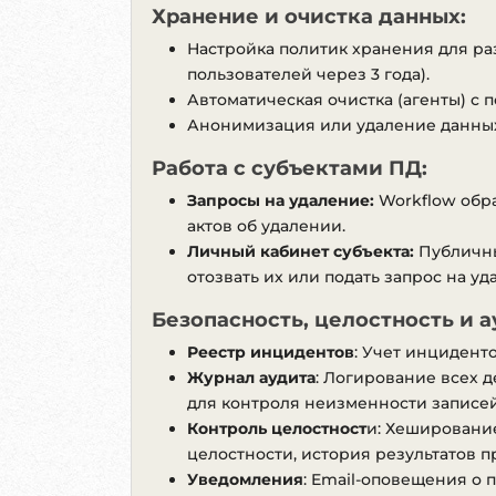
Хранение и очистка данных:
• Оптимизир
• Добавлены
Настройка политик хранения для ра
• Добавлена
пользователей через 3 года).
• Приведены
Автоматическая очистка (агенты) с
Анонимизация или удаление данных
Работа с субъектами ПД:
Запросы на удаление:
Workflow обра
актов об удалении.
Личный кабинет субъекта:
Публичны
отозвать их или подать запрос на уд
Безопасность, целостность и а
Реестр инцидентов
: Учет инцидент
Журнал аудита
: Логирование всех д
для контроля неизменности записей
Контроль целостност
и: Хеширование
целостности, история результатов п
Уведомления
: Email-оповещения о