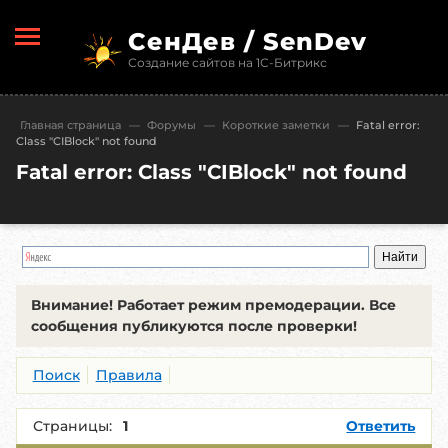
СенДев / SenDev
Создание сайтов на 1С-Битрикс
Главная страница
—
Форумы
—
Короткие заметки
—
Fatal error:
Class "CIBlock" not found
Fatal error: Class "CIBlock" not found
Внимание!
Работает режим премодерации. Все
сообщения публикуются после проверки!
Поиск
Правила
Страницы:
1
Ответить