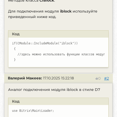
методов класса
CIBlock
.
Для подключения модуля
iblock
используйте
приведенный ниже код.
Код
if(CModule::IncludeModule("iblock"))

 {

   //здесь можно использовать функции классов модуля ibloc
 }
Валерий Макеев:
17.10.2025 15:22:18
#2
0
Аналог подключения модуля iblock в стиле D7
Код
use Bitrix\Main\Loader;
