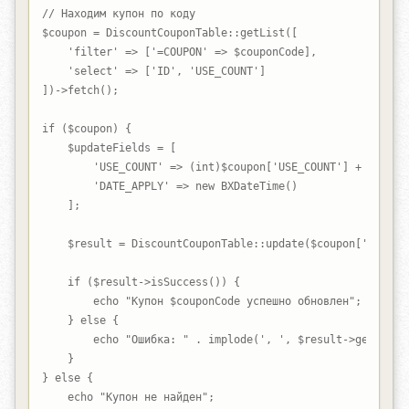
// Находим купон по коду

$coupon = DiscountCouponTable::getList([

    'filter' => ['=COUPON' => $couponCode],

    'select' => ['ID', 'USE_COUNT']

])->fetch();

if ($coupon) {

    $updateFields = [

        'USE_COUNT' => (int)$coupon['USE_COUNT'] + 1,

        'DATE_APPLY' => new BXDateTime()

    ];

    $result = DiscountCouponTable::update($coupon['ID'], $
    if ($result->isSuccess()) {

        echo "Купон $couponCode успешно обновлен";

    } else {

        echo "Ошибка: " . implode(', ', $result->getErrorM
    }

} else {

    echo "Купон не найден";
