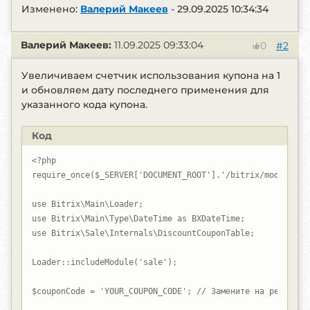
Изменено:
Валерий Макеев
-
29.09.2025 10:34:34
Валерий Макеев:
11.09.2025 09:33:04
#2
0
Увеличиваем счетчик использования купона на 1
и обновляем дату последнего применения для
указанного кода купона.
Код
<?php

require_once($_SERVER['DOCUMENT_ROOT'].'/bitrix/modules/ma
use Bitrix\Main\Loader;

use Bitrix\Main\Type\DateTime as BXDateTime;

use Bitrix\Sale\Internals\DiscountCouponTable;

Loader::includeModule('sale');

$couponCode = 'YOUR_COUPON_CODE'; // Замените на реальный 