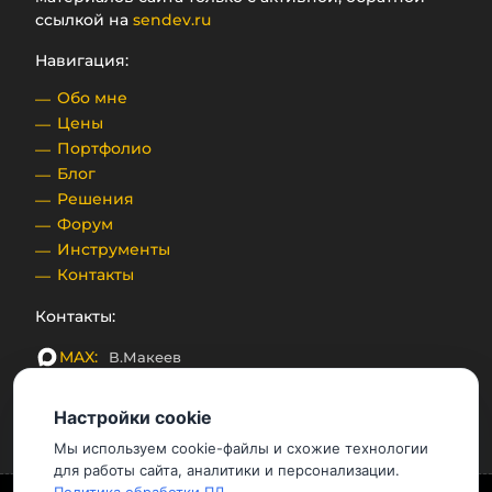
ссылкой на
sendev.ru
Навигация:
Обо мне
Цены
Портфолио
Блог
Решения
Форум
Инструменты
Контакты
Контакты:
MAX:
В.Макеев
Telegram:
SenDev
Настройки cookie
Email:
bx@sendev.ru
Мы используем cookie-файлы и схожие технологии
для работы сайта, аналитики и персонализации.