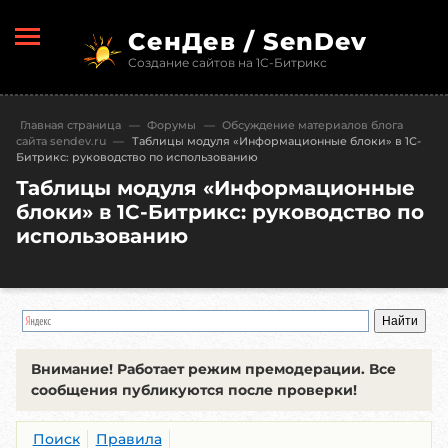
СенДев / SenDev
Создание сайтов на 1С-Битрикс
Главная страница
—
Форумы
—
Обсуждение материалов блога
сайта sendev.ru
—
Таблицы модуля «Информационные блоки» в 1С-
Битрикс: руководство по использованию
Таблицы модуля «Информационные
блоки» в 1С-Битрикс: руководство по
использованию
Внимание!
Работает режим премодерации. Все
сообщения публикуются после проверки!
Поиск
Правила