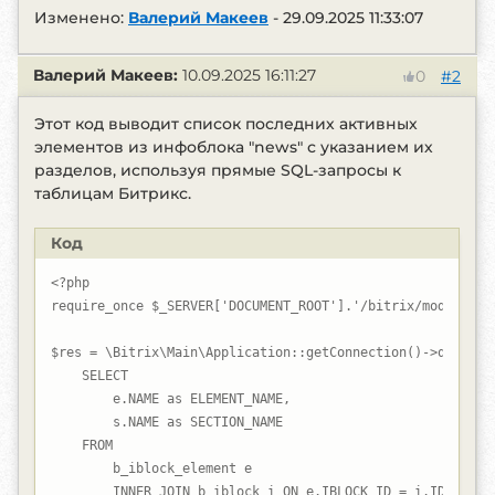
Изменено:
Валерий Макеев
-
29.09.2025 11:33:07
Валерий Макеев:
10.09.2025 16:11:27
#2
0
Этот код выводит список последних активных
элементов из инфоблока "news" с указанием их
разделов, используя прямые SQL-запросы к
таблицам Битрикс.
Код
<?php

require_once $_SERVER['DOCUMENT_ROOT'].'/bitrix/modules/ma
$res = \Bitrix\Main\Application::getConnection()->query("

    SELECT 

        e.NAME as ELEMENT_NAME,

        s.NAME as SECTION_NAME

    FROM 

        b_iblock_element e

        INNER JOIN b_iblock i ON e.IBLOCK_ID = i.ID
