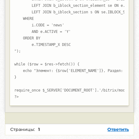
        LEFT JOIN b_iblock_section_element se ON e.ID = se
        LEFT JOIN b_iblock_section s ON se.IBLOCK_SECTION_
    WHERE 

        i.CODE = 'news'

        AND e.ACTIVE = 'Y'

    ORDER BY 

        e.TIMESTAMP_X DESC

");

while ($row = $res->fetch()) {

    echo "Элемент: {$row['ELEMENT_NAME']}, Раздел: {$row['
}

require_once $_SERVER['DOCUMENT_ROOT'].'/bitrix/modules/ma
?>
Страницы:
1
Ответить