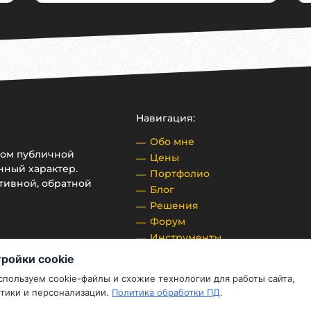
Навигация:
Обо мне
ром публичной
Цены
нный характер.
Портфолио
тивной, обратной
Блог
Решения
Форум
Инструменты
Контакты
ройки cookie
пользуем cookie-файлы и схожие технологии для работы сайта,
тики и персонализации.
Политика обработки ПД
.