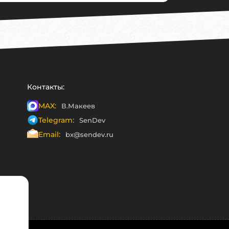
Контакты:
MAX:
В.Макеев
Telegram:
SenDev
Email:
bx@sendev.ru