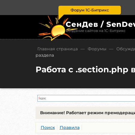
Форум 1С-Битрикс
СенДев / SenDe
Создание сайтов на 1С-Битрикс
Главная страница
—
Форумы
—
Обсужде
раздела
Работа с .section.php
Внимание!
Работает режим премодераци
Поиск
Правила