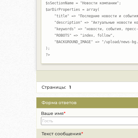
$sSectionName = "Новости компании";

$arDirProperties = array(

    "title" => "Последние новости и события
    "description" => "Актуальные новости ко
    "keywords" => "новости, события, пресс-
    "ROBOTS" => "index, follow",

    "BACKGROUND_IMAGE" => "/upload/news-bg.
);

?>
Страницы:
1
Форма ответов
Ваше имя
*
Текст сообщения
*