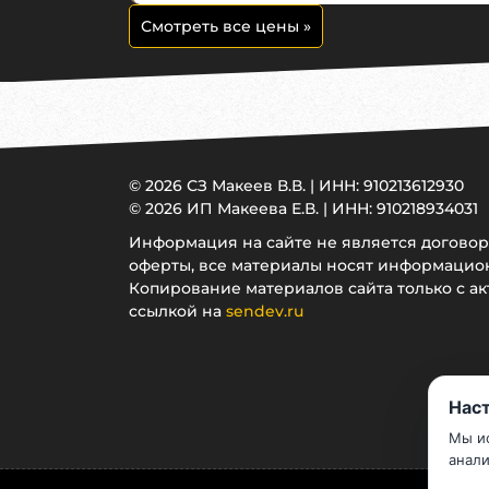
Смотреть все цены
»
© 2026 СЗ Макеев В.В. | ИНН: 910213612930
© 2026 ИП Макеева Е.В. | ИНН: 910218934031
Информация на сайте не является догово
оферты, все материалы носят информацио
Копирование материалов сайта только с ак
ссылкой на
sendev.ru
Наст
Мы ис
анали