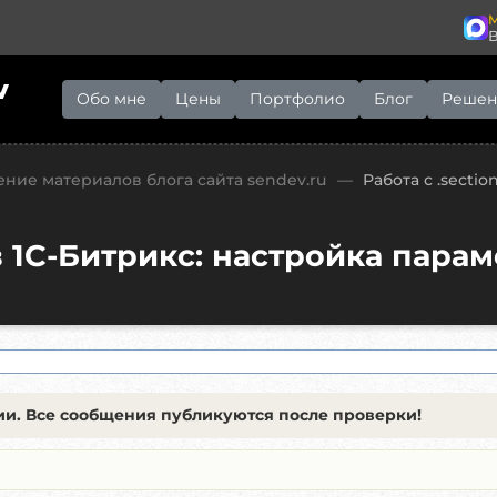
M
v
Обо мне
Цены
Портфолио
Блог
Решен
ние материалов блога сайта sendev.ru
—
Работа с .secti
 в 1С-Битрикс: настройка пара
и. Все сообщения публикуются после проверки!