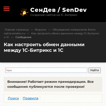
СенДев / SenDev
Создание сайтов на 1С-Битрикс
Главная страница
—
Форумы
—
Обсуждение материалов блога
сайта sendev.ru
—
Как настроить обмен данными между 1С-Битрикс
и 1С
—
Сообщение
Как настроить обмен данными
между 1С-Битрикс и 1С
Внимание!
Работает режим премодерации. Все
сообщения публикуются после проверки!
Поиск
Правила