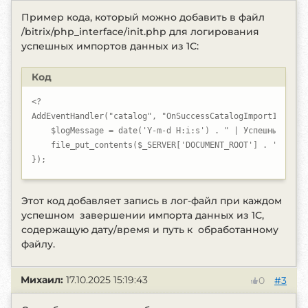
Пример кода, который можно добавить в файл
/bitrix/php_interface/init.php для логирования
успешных импортов данных из 1С:
Код
<?

AddEventHandler("catalog", "OnSuccessCatalogImport1C", fun
    $logMessage = date('Y-m-d H:i:s') . " | Успешный импор
    file_put_contents($_SERVER['DOCUMENT_ROOT'] . '/log/1
});
Этот код добавляет запись в лог-файл при каждом
успешном завершении импорта данных из 1С,
содержащую дату/время и путь к обработанному
файлу.
Михаил:
17.10.2025 15:19:43
#3
0