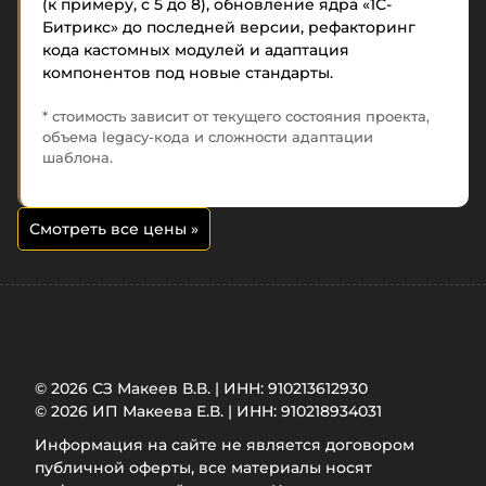
(к примеру, с 5 до 8), обновление ядра «1С-
Битрикс» до последней версии, рефакторинг
кода кастомных модулей и адаптация
компонентов под новые стандарты.
* стоимость зависит от текущего состояния проекта,
объема legacy-кода и сложности адаптации
шаблона.
Смотреть все цены
»
© 2026 СЗ Макеев В.В. | ИНН: 910213612930
© 2026 ИП Макеева Е.В. | ИНН: 910218934031
Информация на сайте не является договором
публичной оферты, все материалы носят