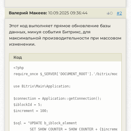
Валерий Макеев:
10.09.2025 09:36:44
#2
0
Этот код выполняет прямое обновление базы
данных, минуя события Битрикс, для
максимальной производительности при массовом
изменении.
Код
<?php

require_once $_SERVER['DOCUMENT_ROOT'].'/bitrix/modules/ma
use Bitrix\Main\Application;

$connection = Application::getConnection();

$iblockId = 5;

$increment = 100;

$sql = "UPDATE b_iblock_element 

        SET SHOW_COUNTER = SHOW_COUNTER + {$increment} 
