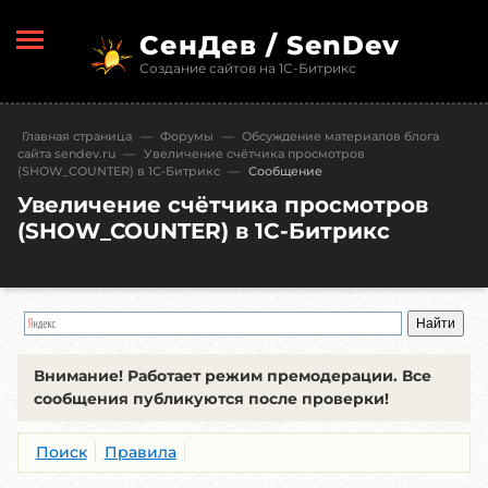
СенДев / SenDev
Создание сайтов на 1С-Битрикс
Главная страница
—
Форумы
—
Обсуждение материалов блога
сайта sendev.ru
—
Увеличение счётчика просмотров
(SHOW_COUNTER) в 1С-Битрикс
—
Сообщение
Увеличение счётчика просмотров
(SHOW_COUNTER) в 1С-Битрикс
Внимание!
Работает режим премодерации. Все
сообщения публикуются после проверки!
Поиск
Правила