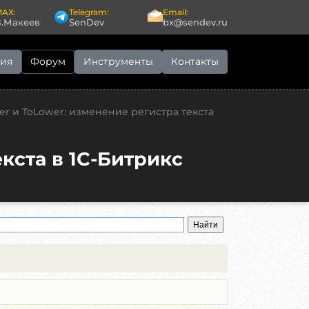
AX:
Telegram:
Email:
В.Макеев
SenDev
bx@sendev.ru
ия
Форум
Инструменты
Контакты
r и ToLower: изменение регистра текста
кста в 1С-Битрикс