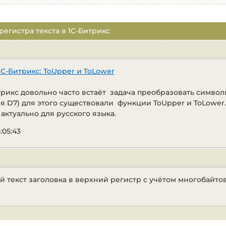
егистра текста в 1С-Битрикс
1С-Битрикс: ToUpper и ToLower
итрикс довольно часто встаёт задача преобразовать симво
ия D7) для этого существовали функции ToUpper и ToLower
 актуально для русского языка.
:05:43
 текст заголовка в верхний регистр с учётом многобайто