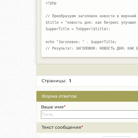
<?php

// Преобразуем заголовок новости в верхний 
$title = "новость дня: как битрикс улучшил 
$upperTitle = ToUpper($title);

echo "Заголовок: " . $upperTitle;

// Результат: ЗАГОЛОВОК: НОВОСТЬ ДНЯ: КАК 
Страницы:
1
Форма ответов
Ваше имя
*
Текст сообщения
*