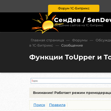
Форум 1С-Битрикс
СенДев / SenDe
Создание сайтов на 1С-Битрикс
Главная страница
—
Форумы
—
Обсужде
в 1С-Битрикс
—
Сообщение
Функции ToUpper и To
Внимание!
Работает режим премодераци
Поиск
Правила