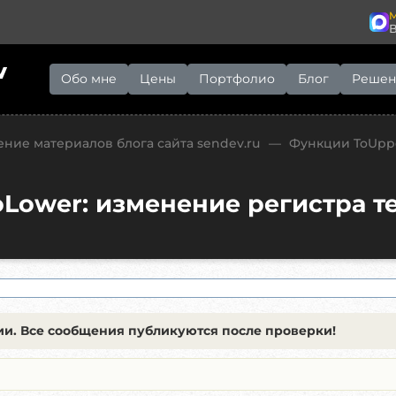
M
v
Обо мне
Цены
Портфолио
Блог
Решен
ние материалов блога сайта sendev.ru
—
Функции ToUppe
Lower: изменение регистра те
и. Все сообщения публикуются после проверки!