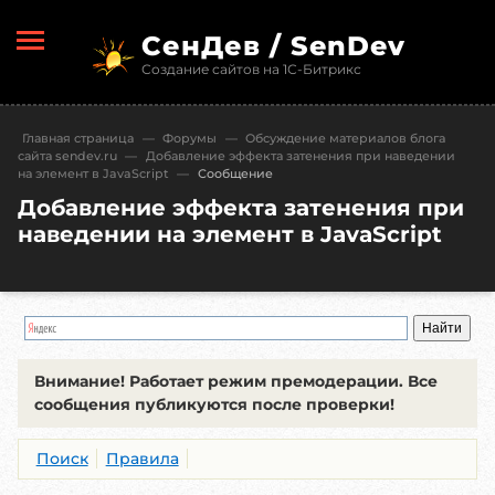
СенДев / SenDev
Создание сайтов на 1С-Битрикс
Главная страница
—
Форумы
—
Обсуждение материалов блога
сайта sendev.ru
—
Добавление эффекта затенения при наведении
на элемент в JavaScript
—
Сообщение
Добавление эффекта затенения при
наведении на элемент в JavaScript
Внимание!
Работает режим премодерации. Все
сообщения публикуются после проверки!
Поиск
Правила