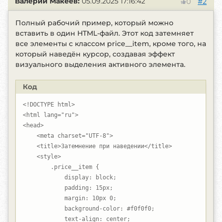
Валерий Макеев:
05.09.2025 17:16:42
#2
0
Полный рабочий пример, который можно
вставить в один HTML-файл. Этот код затемняет
все элементы с классом price__item, кроме того, на
который наведён курсор, создавая эффект
визуального выделения активного элемента.
Код
<!DOCTYPE html>

<html lang="ru">

<head>

    <meta charset="UTF-8">

    <title>Затемнение при наведении</title>

    <style>

        .price__item {

            display: block;

            padding: 15px;

            margin: 10px 0;

            background-color: #f0f0f0;

            text-align: center;
