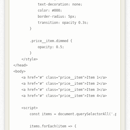
            text-decoration: none;

            color: #000;

            border-radius: 5px;

            transition: opacity 0.3s;

        }

        .price__item.dimmed {

            opacity: 0.5;

        }

    </style>

</head>

<body>

    <a href="#" class="price__item">Item 1</a>

    <a href="#" class="price__item">Item 2</a>

    <a href="#" class="price__item">Item 3</a>

    <a href="#" class="price__item">Item 4</a>

    <script>

        const items = document.querySelectorAll('.price__i
        items.forEach(item => {
