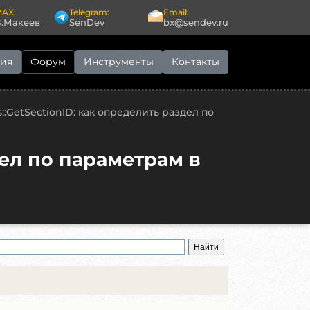
AX:
Telegram:
Email:
В.Макеев
SenDev
bx@sendev.ru
ия
Форум
Инструменты
Контакты
s::GetSectionID: как определить раздел по
дел по параметрам в