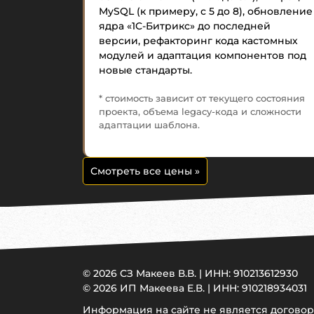
MySQL (к примеру, с 5 до 8), обновление
ядра «1С-Битрикс» до последней
версии, рефакторинг кода кастомных
модулей и адаптация компонентов под
новые стандарты.
* стоимость зависит от текущего состояния
проекта, объема legacy-кода и сложности
адаптации шаблона.
Смотреть все цены
»
© 2026 СЗ Макеев В.В. | ИНН: 910213612930
© 2026 ИП Макеева Е.В. | ИНН: 910218934031
Информация на сайте не является догово