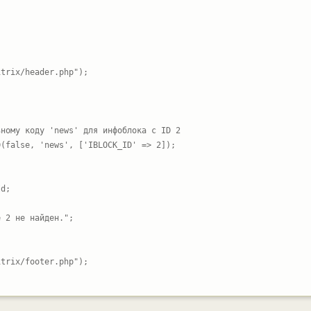
trix/header.php");

ному коду 'news' для инфоблока с ID 2

(false, 'news', ['IBLOCK_ID' => 2]);

d;

 2 не найден.";

trix/footer.php");
