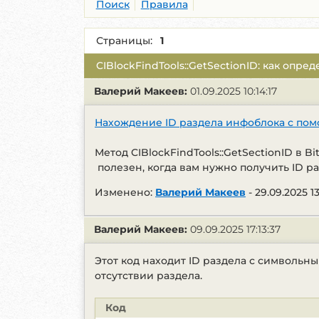
Поиск
Правила
Страницы:
1
CIBlockFindTools::GetSectionID: как опре
Валерий Макеев:
01.09.2025 10:14:17
Нахождение ID раздела инфоблока с помо
Метод CIBlockFindTools::GetSectionID в 
полезен, когда вам нужно получить ID ра
Изменено:
Валерий Макеев
-
29.09.2025 13
Валерий Макеев:
09.09.2025 17:13:37
Этот код находит ID раздела с символьны
отсутствии раздела.
Код