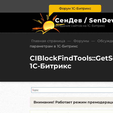
Форум 1С-Битрикс
СенДев / SenDe
Создание сайтов на 1С-Битрикс
Главная страница
—
Форумы
—
Обсужде
параметрам в 1С-Битрикс
CIBlockFindTools::Get
1С-Битрикс
Внимание!
Работает режим премодераци