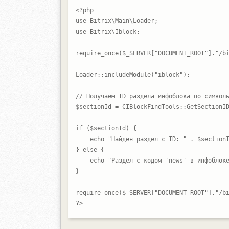
<?php

use Bitrix\Main\Loader;

use Bitrix\Iblock;

require_once($_SERVER["DOCUMENT_ROOT"]."/bi
Loader::includeModule("iblock");

// Получаем ID раздела инфоблока по символь
$sectionId = CIBlockFindTools::GetSectionID
if ($sectionId) {

    echo "Найден раздел с ID: " . $sectionI
} else {

    echo "Раздел с кодом 'news' в инфоблоке
}

require_once($_SERVER["DOCUMENT_ROOT"]."/bi
?>