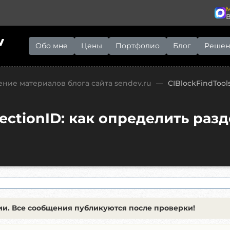
M
v
Обо мне
Цены
Портфолио
Блог
Решен
ние материалов блога сайта sendev.ru
—
CIBlockFindTool
SectionID: как определить раз
и. Все сообщения публикуются после проверки!