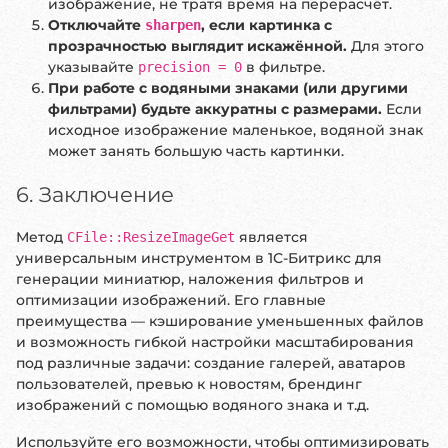
изображение, не тратя время на перерасчёт.
Отключайте
, если картинка с
sharpen
прозрачностью выглядит искажённой.
Для этого
указывайте
в фильтре.
precision = 0
При работе с водяными знаками (или другими
фильтрами) будьте аккуратны с размерами.
Если
исходное изображение маленькое, водяной знак
может занять большую часть картинки.
6. Заключение
Метод
является
CFile::ResizeImageGet
универсальным инструментом в 1С-Битрикс для
генерации миниатюр, наложения фильтров и
оптимизации изображений. Его главные
преимущества — кэширование уменьшенных файлов
и возможность гибкой настройки масштабирования
под различные задачи: создание галерей, аватаров
пользователей, превью к новостям, брендинг
изображений с помощью водяного знака и т.д.
Используйте его возможности, чтобы оптимизировать