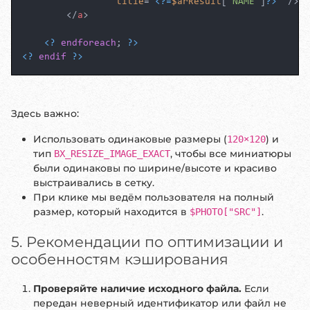
title
=
"
<?=
$arResult
[
"NAME"
]
?>
"
 />
</
a
>
<?
endforeach
; 
?>
<?
endif
?>
Здесь важно:
Использовать одинаковые размеры (
) и
120×120
тип
, чтобы все миниатюры
BX_RESIZE_IMAGE_EXACT
были одинаковы по ширине/высоте и красиво
выстраивались в сетку.
При клике мы ведём пользователя на полный
размер, который находится в
.
$PHOTO["SRC"]
5. Рекомендации по оптимизации и
особенностям кэширования
Проверяйте наличие исходного файла.
Если
передан неверный идентификатор или файл не