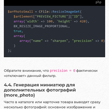
php
$arPhotoSmall
 = 
CFile
::
ResizeImageGet
(

$arElement
[
"PREVIEW_PICTURE"
][
"ID"
],

array
(
'width'
 => 
100
, 
'height'
 => 
420
),

   BX_RESIZE_IMAGE_PROPORTIONAL,

true
,

array
(

array
(
"name"
 => 
"sharpen"
, 
"precision"
 => 
0
)

   )

);
Обратите внимание, что
фактически
precision = 0
«отключает» данный фильтр.
4.4. Генерация миниатюр для
дополнительных фотографий
(more_photo)
Часто в каталоге или карточке товара выводят сразу
несколько фотографий: основное изображение и