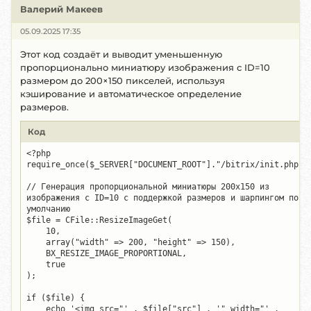
Валерий Макеев
05.09.2025 17:35
Этот код создаёт и выводит уменьшенную
пропорционально миниатюру изображения с ID=10
размером до 200×150 пикселей, используя
кэширование и автоматическое определение
размеров.
Код
<?php

require_once($_SERVER["DOCUMENT_ROOT"]."/bitrix/init.php");
// Генерация пропорциональной миниатюры 200x150 из 
изображения с ID=10 с поддержкой размеров и шарпингом по 
умолчанию

$file = CFile::ResizeImageGet(

    10,

    array("width" => 200, "height" => 150),

    BX_RESIZE_IMAGE_PROPORTIONAL,

    true

);

if ($file) {

    echo '<img src="' . $file["src"] . '" width="' . 