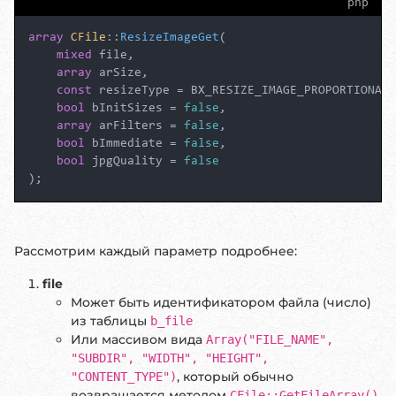
php
array
CFile
::
ResizeImageGet
(

mixed
 file,

array
 arSize,

const
 resizeType = BX_RESIZE_IMAGE_PROPORTIONAL,

bool
 bInitSizes = 
false
,

array
 arFilters = 
false
,

bool
 bImmediate = 
false
,

bool
 jpgQuality = 
false
);
Рассмотрим каждый параметр подробнее:
file
Может быть идентификатором файла (число)
из таблицы
b_file
Или массивом вида
Array("FILE_NAME",
"SUBDIR", "WIDTH", "HEIGHT",
, который обычно
"CONTENT_TYPE")
возвращается методом
.
CFile::GetFileArray()