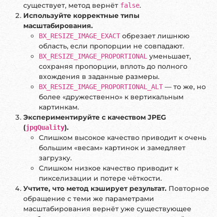
существует, метод вернёт
.
false
Используйте корректные типы
масштабирования.
обрезает лишнюю
BX_RESIZE_IMAGE_EXACT
область, если пропорции не совпадают.
уменьшает,
BX_RESIZE_IMAGE_PROPORTIONAL
сохраняя пропорции, вплоть до полного
вхождения в заданные размеры.
— то же, но
BX_RESIZE_IMAGE_PROPORTIONAL_ALT
более «дружественно» к вертикальным
картинкам.
Экспериментируйте с качеством JPEG
(
).
jpgQuality
Слишком высокое качество приводит к очень
большим «весам» картинок и замедляет
загрузку.
Слишком низкое качество приводит к
пикселизации и потере чёткости.
Учтите, что метод кэширует результат.
Повторное
обращение с теми же параметрами
масштабирования вернёт уже существующее