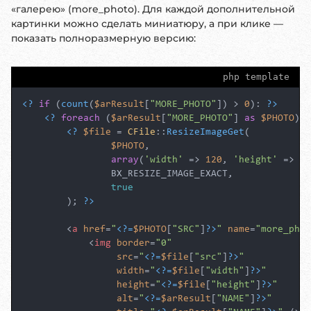
«галерею» (more_photo). Для каждой дополнительной
картинки можно сделать миниатюру, а при клике —
показать полноразмерную версию:
php template
<?
if
 (
count
(
$arResult
[
"MORE_PHOTO"
]) > 
0
): 
?>
<?
foreach
 (
$arResult
[
"MORE_PHOTO"
] 
as
$PHOTO
): 
<?
$file
 = 
CFile
::
ResizeImageGet
(

$PHOTO
,

array
(
'width'
 => 
120
, 
'height'
 => 
12
                BX_RESIZE_IMAGE_EXACT,

true
        ); 
?>
<
a
href
=
"
<?=
$PHOTO
[
"SRC"
]
?>
"
name
=
"more_phot
<
img
border
=
"0"
src
=
"
<?=
$file
[
"src"
]
?>
"
width
=
"
<?=
$file
[
"width"
]
?>
"
height
=
"
<?=
$file
[
"height"
]
?>
"
alt
=
"
<?=
$arResult
[
"NAME"
]
?>
"