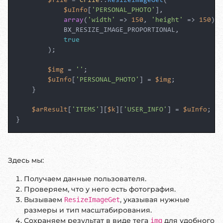
$file
 = 
CFile
::
ResizeImageGet
(

$uInfo
[
'PERSONAL_PHOTO'
],

array
(
'width'
 => 
150
, 
'height'
 => 
150
),

            BX_RESIZE_IMAGE_PROPORTIONAL,

true
        );

$img
 = 
''
;

$uInfo
[
'PERSONAL_PHOTO'
] = 
$img
;

    }

$arResult
[
'ITEMS'
][
$k
][
'USER_INFO'
] = 
$uInfo
;

}
Здесь мы:
Получаем данные пользователя.
Проверяем, что у него есть фотография.
Вызываем
, указывая нужные
ResizeImageGet
размеры и тип масштабирования.
Сохраняем результат в виде тега
для удобного
img