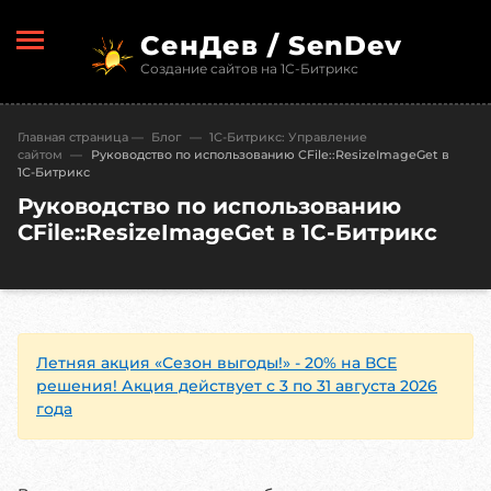
СенДев / SenDev
Создание сайтов на 1С-Битрикс
Главная страница
—
Блог
—
1С-Битрикc: Управление
сайтом
—
Руководство по использованию CFile::ResizeImageGet в
1С-Битрикс
Руководство по использованию
CFile::ResizeImageGet в 1С-Битрикс
Летняя акция «Сезон выгоды!» - 20% на ВСЕ
решения! Акция действует с 3 по 31 августа 2026
года