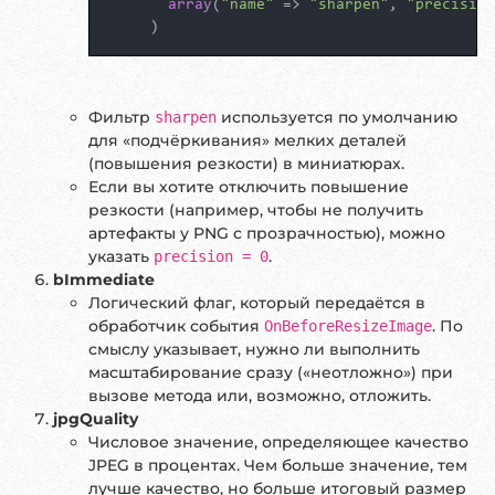
array
(
"name"
 => 
"sharpen"
, 
"precision
     )
Фильтр
используется по умолчанию
sharpen
для «подчёркивания» мелких деталей
(повышения резкости) в миниатюрах.
Если вы хотите отключить повышение
резкости (например, чтобы не получить
артефакты у PNG с прозрачностью), можно
указать
.
precision = 0
bImmediate
Логический флаг, который передаётся в
обработчик события
. По
OnBeforeResizeImage
смыслу указывает, нужно ли выполнить
масштабирование сразу («неотложно») при
вызове метода или, возможно, отложить.
jpgQuality
Числовое значение, определяющее качество
JPEG в процентах. Чем больше значение, тем
лучше качество, но больше итоговый размер