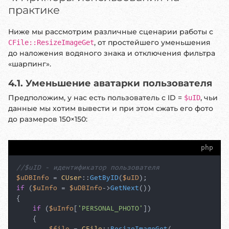
практике
Ниже мы рассмотрим различные сценарии работы с
, от простейшего уменьшения
CFile::ResizeImageGet
до наложения водяного знака и отключения фильтра
«шарпинг».
4.1. Уменьшение аватарки пользователя
Предположим, у нас есть пользователь с ID =
, чьи
$uID
данные мы хотим вывести и при этом сжать его фото
до размеров 150×150:
php
//$uID - идентификатор пользователя
$uDBInfo
 = 
CUser
::
GetByID
(
$uID
if
 (
$uInfo
 = 
$uDBInfo
->
GetNext
())

{

if
 (
$uInfo
[
'PERSONAL_PHOTO'
])

    {
