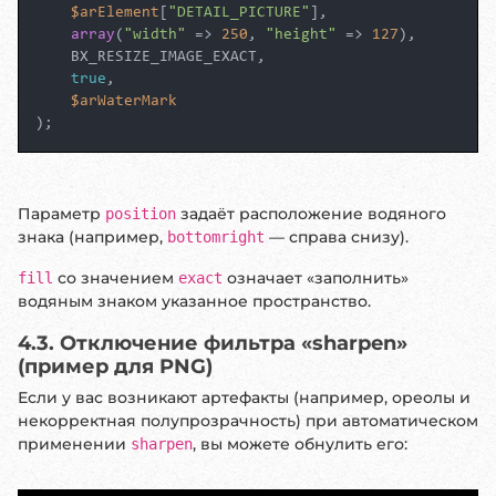
$arElement
[
"DETAIL_PICTURE"
],

array
(
"width"
 => 
250
, 
"height"
 => 
127
),

    BX_RESIZE_IMAGE_EXACT,

true
,

$arWaterMark
);
Параметр
задаёт расположение водяного
position
знака (например,
— справа снизу).
bottomright
со значением
означает «заполнить»
fill
exact
водяным знаком указанное пространство.
4.3. Отключение фильтра «sharpen»
(пример для PNG)
Если у вас возникают артефакты (например, ореолы и
некорректная полупрозрачность) при автоматическом
применении
, вы можете обнулить его:
sharpen