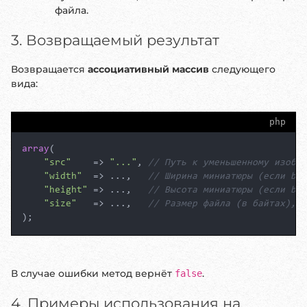
файла.
3. Возвращаемый результат
Возвращается
ассоциативный массив
следующего
вида:
php
array
(

"src"
    => 
"..."
, 
// Путь к уменьшенному изобра
"width"
  => ...,   
// Ширина миниатюры (если bIn
"height"
 => ...,   
// Высота миниатюры (если bIn
"size"
   => ...,   
// Размер файла (в байтах), е
);
В случае ошибки метод вернёт
.
false
4. Примеры использования на