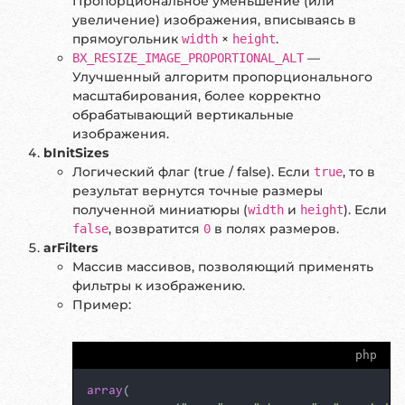
Пропорциональное уменьшение (или
увеличение) изображения, вписываясь в
прямоугольник
×
.
width
height
—
BX_RESIZE_IMAGE_PROPORTIONAL_ALT
Улучшенный алгоритм пропорционального
масштабирования, более корректно
обрабатывающий вертикальные
изображения.
bInitSizes
Логический флаг (true / false). Если
, то в
true
результат вернутся точные размеры
полученной миниатюры (
и
). Если
width
height
, возвратится
в полях размеров.
false
0
arFilters
Массив массивов, позволяющий применять
фильтры к изображению.
Пример:
php
array
(
