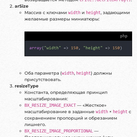
arSize
Массив с ключами
и
, задающими
width
height
желаемые размеры миниатюры:
php
array
(
"width"
 => 
150
, 
"height"
 => 
150
)
Оба параметра (
,
) должны
width
height
присутствовать.
resizeType
Константа, определяющая принцип
масштабирования:
— «Жесткое»
BX_RESIZE_IMAGE_EXACT
масштабирование в заданные
×
с
width
height
сохранением пропорций и обрезанием
лишнего.
—
BX_RESIZE_IMAGE_PROPORTIONAL