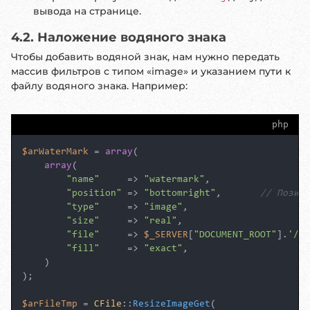
вывода на странице.
4.2. Наложение водяного знака
Чтобы добавить водяной знак, нам нужно передать
массив фильтров с типом «image» и указанием пути к
файлу водяного знака. Например:
php
$arWaterMark
 = 
array
(

array
(

"name"
     => 
"watermark"
,

"position"
 => 
"bottomright"
,       
// Позици
"type"
     => 
"image"
,

"size"
     => 
"real"
,

"file"
     => 
$_SERVER
[
"DOCUMENT_ROOT"
].
'/up
"fill"
     => 
"exact"
,

    )

);

$arFileTmp
 = 
CFile
::
ResizeImageGet
(
