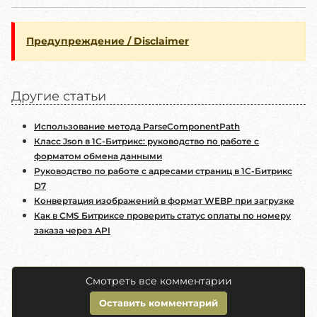
Предупреждение / Disclaimer
Другие статьи
Использование метода ParseComponentPath
Класс Json в 1С-Битрикс: руководство по работе с
форматом обмена данными
Руководство по работе с адресами страниц в 1С-Битрикс
D7
Конвертация изображений в формат WEBP при загрузке
Как в CMS Битриксе проверить статус оплаты по номеру
заказа через API
Смотреть все комментарии
Оставить комментарий