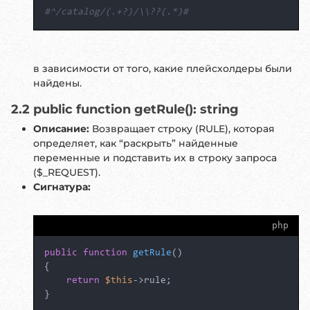
#^/catalog/(.+?)/\\??(.*)#
в зависимости от того, какие плейсхолдеры были
найдены.
2.2 public function getRule(): string
Описание:
Возвращает строку (RULE), которая
определяет, как “раскрыть” найденные
переменные и подставить их в строку запроса
($_REQUEST).
Сигнатура:
php
public
function
getRule
(
{

return
$this
->rule;

}