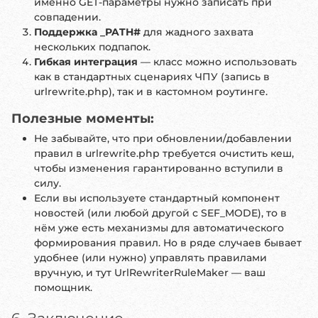
именно GET-параметры нужно записать при
совпадении.
Поддержка _PATH#
для жадного захвата
нескольких подпапок.
Гибкая интеграция
— класс можно использовать
как в стандартных сценариях ЧПУ (запись в
urlrewrite.php), так и в кастомном роутинге.
Полезные моменты:
Не забывайте, что при обновлении/добавлении
правил в urlrewrite.php требуется очистить кеш,
чтобы изменения гарантированно вступили в
силу.
Если вы используете стандартный компонент
новостей (или любой другой с SEF_MODE), то в
нём уже есть механизмы для автоматического
формирования правил. Но в ряде случаев бывает
удобнее (или нужно) управлять правилами
вручную, и тут UrlRewriterRuleMaker — ваш
помощник.