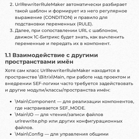
UrlRewriterRuleMaker автоматически разбирает
такой шаблон и формирует из него регулярное
выражение (CONDITION) и правило для
подстановки переменных (RULE).
Далее, при сопоставлении URL с шаблоном,
движок 1С-Битрикс будет знать, как вычленить
переменные и передать их в компонент.
1.1 Взаимодействие с другими
пространствами имён
Хотя сам класс UrlRewriterRuleMaker находится в
пространстве \Bitrix\Main, при работе над проектом и
внедрении SEF-логики часто требуется задействовать
и другие модули/классы/пространства имён:
\Main\Component — для реализации компонентов,
где настраивается SEF_MODE.
\Main\IO — для чтения/записи файлов
urlrewrite.php или других конфигурационных
файлов.
\Main\Config — для управления общими