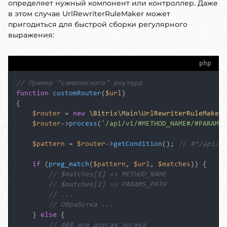
определяет нужный компонент или контроллер. Даже
в этом случае UrlRewriterRuleMaker может
пригодиться для быстрой сборки регулярного
выражения:
php
// Пример "самописного" роутера
function
customRouter
(
$url
{

$router
 = 
new
\Bitrix\Main\UrlRewriterRuleMaker
(
$router
->
process
(
'/api/v1/#METHOD_NAME#/#PARAMS_
$pattern
 = 
$router
->
getCondition
(); 
// #^/api/v1
if
 (
preg_match
(
$pattern
, 
$url
, 
$matches
)) {

// $matches[1] => METHOD_NAME
// $matches[2] => PARAMS_PATH
// ...
// Обработка ...
    } 
else
 {

// 404 или другая логика