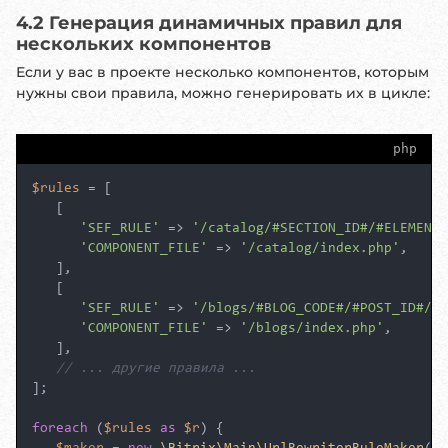
4.2 Генерация динамичных правил для
нескольких компонентов
Если у вас в проекте несколько компонентов, которым
нужны свои правила, можно генерировать их в цикле:
php
$rules
 = [

   [

'SEF_RULE'
 => 
'/catalog/#SECTION_ID#/#ELEMENT_
'COMPONENT_FILE'
 => 
'/catalog/index.php'
,

   ],

   [

'SEF_RULE'
 => 
'/blogs/#BLOG_CODE#/#POST_ID#/'
,

'COMPONENT_FILE'
 => 
'/blogs/index.php'
,

   ],

// ... другие правила ...
];

foreach
 (
$rules
as
$r
) {
