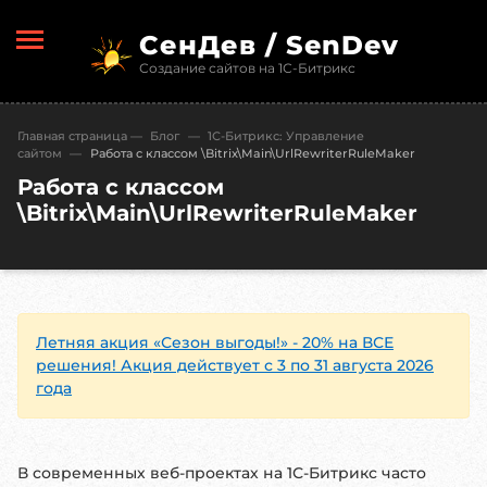
СенДев / SenDev
Создание сайтов на 1С-Битрикс
Главная страница
—
Блог
—
1С-Битрикc: Управление
сайтом
—
Работа с классом \Bitrix\Main\UrlRewriterRuleMaker
Работа с классом
\Bitrix\Main\UrlRewriterRuleMaker
Летняя акция «Сезон выгоды!» - 20% на ВСЕ
решения! Акция действует с 3 по 31 августа 2026
года
В современных веб-проектах на 1С-Битрикс часто