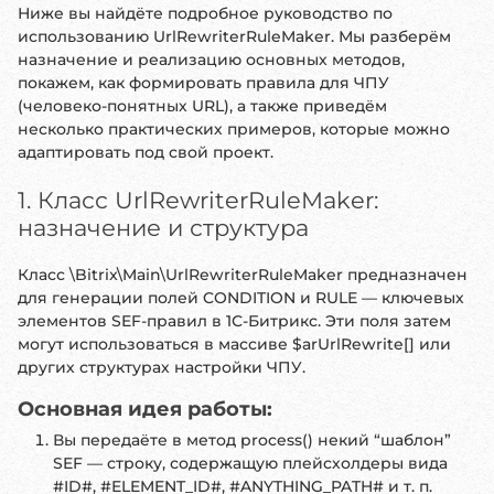
Ниже вы найдёте подробное руководство по
использованию UrlRewriterRuleMaker. Мы разберём
назначение и реализацию основных методов,
покажем, как формировать правила для ЧПУ
(человеко-понятных URL), а также приведём
несколько практических примеров, которые можно
адаптировать под свой проект.
1. Класс UrlRewriterRuleMaker:
назначение и структура
Класс \Bitrix\Main\UrlRewriterRuleMaker предназначен
для генерации полей CONDITION и RULE — ключевых
элементов SEF-правил в 1С-Битрикс. Эти поля затем
могут использоваться в массиве $arUrlRewrite[] или
других структурах настройки ЧПУ.
Основная идея работы:
Вы передаёте в метод process() некий “шаблон”
SEF — строку, содержащую плейсхолдеры вида
#ID#, #ELEMENT_ID#, #ANYTHING_PATH# и т. п.