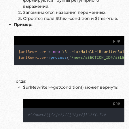
формируются группы регулярного
выражения.
Запоминаются названия переменных.
Строятся поля $this->condition и $this->rule.
Пример:
php
$urlRewriter
 = 
new
\Bitrix\Main\UrlRewriterRuleM
$urlRewriter
->
process
(
'/news/#SECTION_ID#/#ELEME
Тогда:
$urlRewriter->getCondition() может вернуть:
php
#^/news/([^/]+?)/([^/]+?)\\??(.*)#