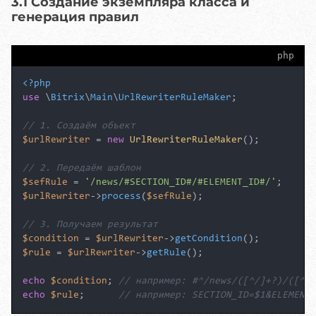
3.1 Создание экземпляра класса и
генерация правил
php
<?php
use
 \
Bitrix
\
Main
\
UrlRewriterRuleMaker
;

// 1. Создаём объект
$urlRewriter
 = 
new
UrlRewriterRuleMaker
();

// 2. Передаём шаблон
$sefRule
 = 
'/news/#SECTION_ID#/#ELEMENT_ID#/'
$urlRewriter
->
process
(
$sefRule
);

// 3. Получаем результат
$condition
 = 
$urlRewriter
->
getCondition
$rule
 = 
$urlRewriter
->
getRule
();

echo
$condition
; 
// например: #^/news/([^/]+?)/([^/]
echo
$rule
;      
// например: SECTION_ID=$1&ELEMENT_