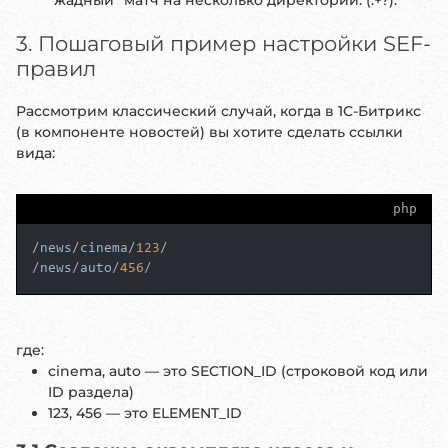
“жадный” матч на несколько директорий: (.+?).
3. Пошаговый пример настройки SEF-
правил
Рассмотрим классический случай, когда в 1С-Битрикс
(в компоненте новостей) вы хотите сделать ссылки
вида:
php
/news/cinema/
123
/

/news/auto/
456
/
где:
cinema, auto — это SECTION_ID (строковой код или
ID раздела)
123, 456 — это ELEMENT_ID