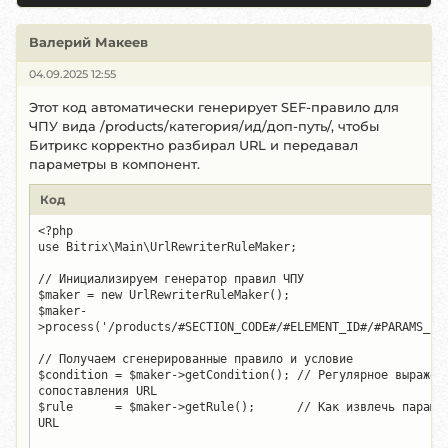
Валерий Макеев
04.09.2025 12:55
Этот код автоматически генерирует SEF-правило для
ЧПУ вида /products/категория/ид/доп-путь/, чтобы
Битрикс корректно разбирал URL и передавал
параметры в компонент.
Код
<?php

use Bitrix\Main\UrlRewriterRuleMaker;

// Инициализируем генератор правил ЧПУ

$maker = new UrlRewriterRuleMaker();

$maker-
>process('/products/#SECTION_CODE#/#ELEMENT_ID#/#PARAMS_PAT
// Получаем сгенерированные правило и условие

$condition = $maker->getCondition(); // Регулярное выражени
сопоставления URL

$rule      = $maker->getRule();      // Как извлечь парамет
URL
