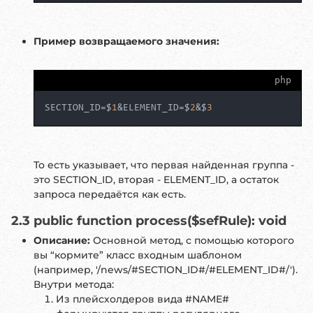
Пример возвращаемого значения:
php
SECTION_ID=$
1
&ELEMENT_ID=$
2
&$
3
То есть указывает, что первая найденная группа -
это SECTION_ID, вторая - ELEMENT_ID, а остаток
запроса передаётся как есть.
2.3 public function process($sefRule): void
Описание:
Основной метод, с помощью которого
вы “кормите” класс входным шаблоном
(например, '/news/#SECTION_ID#/#ELEMENT_ID#/').
Внутри метода:
Из плейсхолдеров вида #NAME#