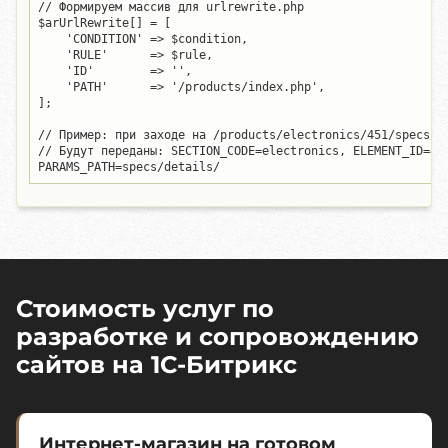
// Формируем массив для urlrewrite.php

$arUrlRewrite[] = [

    'CONDITION' => $condition,

    'RULE'      => $rule,

    'ID'        => '',

    'PATH'      => '/products/index.php',

];

// Пример: при заходе на /products/electronics/451/specs/de
// Будут переданы: SECTION_CODE=electronics, ELEMENT_ID=451
PARAMS_PATH=specs/details/
Стоимость услуг по
разработке и сопровождению
сайтов на 1C-Битрикс
Интернет-магазин на готовом