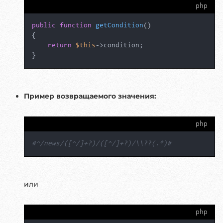
php
public
function
getCondition
(
{

return
$this
->condition;

}
Пример возвращаемого значения:
php
#^/news/([^/]+?)/([^/]+?)/\\??(.*)#
или
php