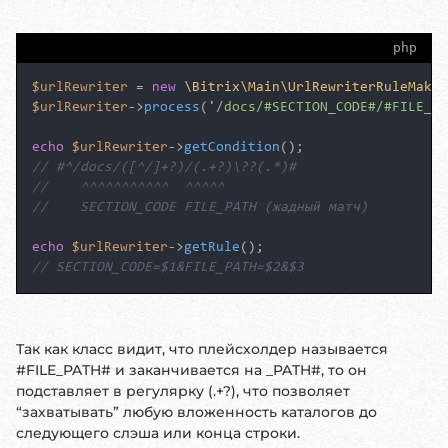
php
$urlRewriter
 = 
new
\Bitrix\Main\UrlRewriterRuleMaker
$urlRewriter
->
process
(
'/docs/#SECTION_CODE#/#FILE_PA
echo
$urlRewriter
->
getCondition
// #^/docs/([^/]+?)/(.+?)\??(.*)#
//    ^^^^^^^^^^^  ^^^^^
//    SECTION_CODE FILE_PATH (жадный матч)
echo
$urlRewriter
->
getRule
// SECTION_CODE=$1&FILE_PATH=$2&$3
Так как класс видит, что плейсхолдер называется
#FILE_PATH# и заканчивается на _PATH#, то он
подставляет в регулярку (.+?), что позволяет
“захватывать” любую вложенность каталогов до
следующего слэша или конца строки.