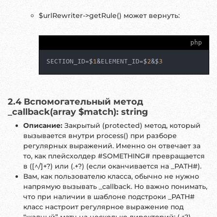
$urlRewriter->getRule() может вернуть:
php
SECTION_ID=$
1
&ELEMENT_ID=$
2
&$
3
2.4 Вспомогательный метод
_callback(array $match): string
Описание:
Закрытый (protected) метод, который
вызывается внутри process() при разборе
регулярных выражений. Именно он отвечает за
то, как плейсхолдер #SOMETHING# превращается
в ([^/]+?) или (.+?) (если оканчивается на _PATH#).
Вам, как пользователю класса, обычно не нужно
напрямую вызывать _callback. Но важно понимать,
что при наличии в шаблоне подстроки _PATH#
класс настроит регулярное выражение под