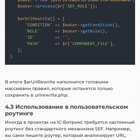
$maker
 = 
new
\Bitrix\Main\UrlRewriterRuleMaker
();

$maker
->
process
(
$r
[
'SEF_RULE'
]);

$arUrlRewrite
[] = [

'CONDITION'
 => 
$maker
->
getCondition
(),

'RULE'
      => 
$maker
->
getRule
(),

'ID'
        => 
''
,

'PATH'
      => 
$r
[
'COMPONENT_FILE'
],

   ];

}
В итоге $arUrlRewrite наполнится готовыми
массивами правил, которые останется только
сохранить в urlrewrite.php.
4.3 Использование в пользовательском
роутинге
Иногда в проектах на 1С-Битрикс требуется кастомный
роутинг без стандартного механизма SEF. Например,
вы сами пишете роутер, который анализирует URL,