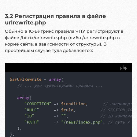
3.2 Регистрация правила в файле
urlrewrite.php
Обычно в 1С-Битрикс правила ЧПУ регистрируют в
файле /bitrix/urlrewrite.php (либо /urlrewrite.php в
корне сайта, в зависимости от структуры). В
простейшем случае туда добавляется:
php
$arUrlRewrite
 = 
array
(

// ... уже существующие правила ...
array
(

"CONDITION"
 => 
$condition
,      
// например: #
"RULE"
      => 
$rule
,          
// SECTION_ID=$
"ID"
        => 
""
,             
// ID компонент
"PATH"
      => 
"/news/index.php"
, 
// путь к фа
   ),

);