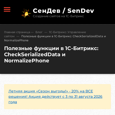
СенДев / SenDev
Создание сайтов на 1С-Битрикс
Главная страница
—
Блог
—
1С-Битрикc: Управление
сайтом
—
Полезные функции в 1С-Битрикс: CheckSerializedData и
NormalizePhone
Полезные функции в 1С-Битрикс:
CheckSerializedData и
NormalizePhone
Летняя акция «Сезон выгоды!» - 20% на ВСЕ
решения! Акция действует с 3 по 31 августа 2026
года