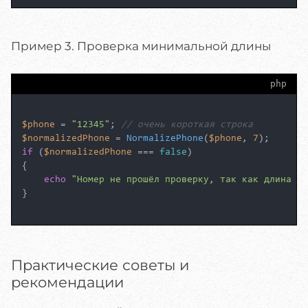
Пример 3. Проверка минимальной длины
php
$phone
 = 
"12345"
; 
// очень короткая строка
$normalizedPhone
 = 
NormalizePhone
(
$phone
, 
7
if
 (
$normalizedPhone
 === 
false
)

{

echo
"Номер не прошёл проверку, так как длина ме
}

Практические советы и
рекомендации