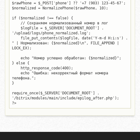
$rawPhone = $_POST['phone'] ?? '+7 (903) 123-45-67';

$normalized = NormalizePhone($rawPhone, 10);

if ($normalized !== false) {

    // Сохраняем нормализованный номер в лог

    $logFile = $_SERVER['DOCUMENT_ROOT'] . 
'/upload/logs/phone_normalized.log';

    file_put_contents($logFile, date('Y-m-d H:i:s') . 
" | Нормализован: {$normalized}\n", FILE_APPEND | 
LOCK_EX);

    echo "Номер успешно обработан: {$normalized}";

} else {

    http_response_code(400);

    echo "Ошибка: некорректный формат номера 
телефона.";

}

require_once($_SERVER['DOCUMENT_ROOT'] . 
'/bitrix/modules/main/include/epilog_after.php');

?>