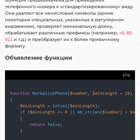
Функция предназначена для приведения
телефонного номера к «стандартизированному» виду.
Она удаляет все нечисловые символы (кроме
некоторых специальных, указанных в регулярном
выражении), проверяет минимальную длину,
обрабатывает различные префиксы (например,
,
,
+8
80
и т.д.) и преобразует их к более привычному
011
формату.
Объявление функции
php
function
NormalizePhone
(
$number
, 
$minLength
 = 
10
{

$minLength
 = 
intval
(
$minLength
);

if
 (
$minLength
 <= 
0
 || 
mb_strlen
(
$number
) < 
$min
    {

return
false
;

    }
