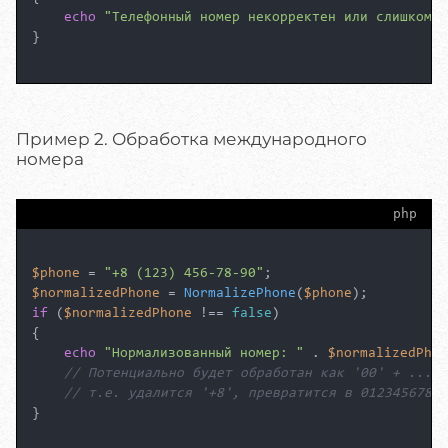
echo
"Телефонный номер некорректен или слишком к
}

Пример 2. Обработка международного
номера
php
$phone
 = 
"+8 (123) 456-78-90"
$normalizedPhone
 = 
NormalizePhone
(
$phone
if
 (
$normalizedPhone
 !== 
false
)

{

echo
"Нормализованный номер: "
 . 
$normalizedPhon
// Потенциально будет обработан как '00' + ...,
// т.е. удалится '+8', превратится в 01234567890
}
