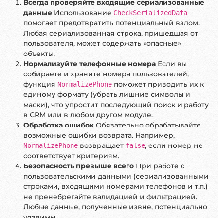
Всегда проверяйте входящие сериализованные
данные
Использование
CheckSerializedData
помогает предотвратить потенциальный взлом.
Любая сериализованная строка, пришедшая от
пользователя, может содержать «опасные»
объекты.
Нормализуйте телефонные номера
Если вы
собираете и храните номера пользователей,
функция
поможет приводить их к
NormalizePhone
единому формату (убрать лишние символы и
маски), что упростит последующий поиск и работу
в CRM или в любом другом модуле.
Обработка ошибок
Обязательно обрабатывайте
возможные ошибки возврата. Например,
возвращает
, если номер не
NormalizePhone
false
соответствует критериям.
Безопасность превыше всего
При работе с
пользовательскими данными (сериализованными
строками, входящими номерами телефонов и т.п.)
не пренебрегайте валидацией и фильтрацией.
Любые данные, полученные извне, потенциально
уязвимы.