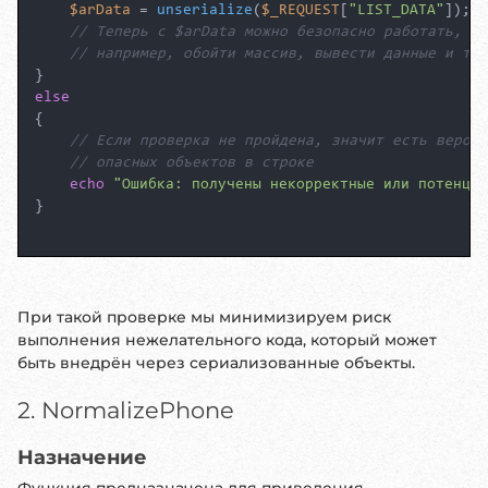
$arData
 = 
unserialize
(
$_REQUEST
[
"LIST_DATA"
]);

// Теперь с $arData можно безопасно работать,
// например, обойти массив, вывести данные и т.д
else
{

// Если проверка не пройдена, значит есть вероят
// опасных объектов в строке
echo
"Ошибка: получены некорректные или потенциа
}

При такой проверке мы минимизируем риск
выполнения нежелательного кода, который может
быть внедрён через сериализованные объекты.
2. NormalizePhone
Назначение