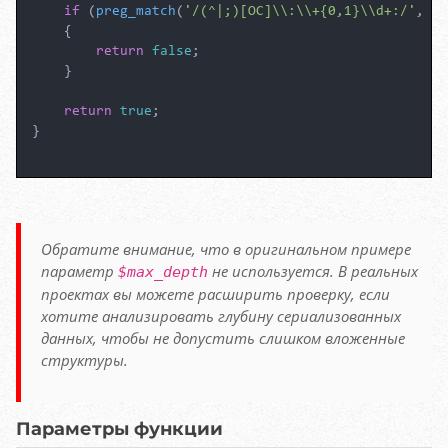
if
 (
preg_match
(
'/(^|;)[OC]\\:\\+{0,1}\\d+:/'
, 
$s
    {

return
false
;

    }

return
true
;

}

Обратите внимание, что в оригинальном примере
параметр
не используется. В реальных
$max_depth
проектах вы можете расширить проверку, если
хотите анализировать глубину сериализованных
данных, чтобы не допустить слишком вложенные
структуры.
Параметры функции