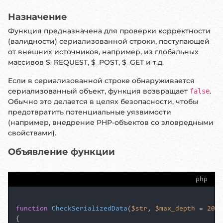
Назначение
Функция предназначена для проверки корректности
(валидности) сериализованной строки, поступающей
от внешних источников, например, из глобальных
массивов $_REQUEST, $_POST, $_GET и т.д.
Если в сериализованной строке обнаруживается
сериализованный объект, функция возвращает
.
false
Обычно это делается в целях безопасности, чтобы
предотвратить потенциальные уязвимости
(например, внедрение PHP-объектов со зловредными
свойствами).
Объявление функции
php
function
CheckSerializedData
(
$str
, 
$max_depth
 = 
200
{
