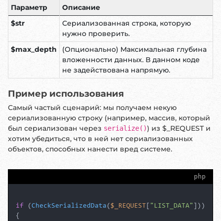
Параметр
Описание
$str
Сериализованная строка, которую
нужно проверить.
$max_depth
(Опционально) Максимальная глубина
вложенности данных. В данном коде
не задействована напрямую.
Пример использования
Самый частый сценарий: мы получаем некую
сериализованную строку (например, массив, который
был сериализован через
) из $_REQUEST и
serialize()
хотим убедиться, что в ней нет сериализованных
объектов, способных нанести вред системе.
php
if
 (
CheckSerializedData
(
$_REQUEST
[
"LIST_DATA"
]))

{
