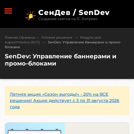
СенДев / SenDev
Создание сайтов на 1С-Битрикс
Главная страница
—
Готовые решения
—
Модули для
маркетплейса (БУС)
—
SenDev: Управление баннерами и промо-
блоками
SenDev: Управление баннерами и
промо-блоками
Летняя акция «Сезон выгоды!» - 20% на ВСЕ
решения! Акция действует с 3 по 31 августа 2026
года