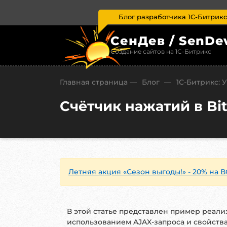
Блог разработчика 1С-Битрикс
СенДев / SenDe
Создание сайтов на 1С-Битрикс
Главная страница
—
Блог
—
1С-Битрикc: 
Счётчик нажатий в Bi
Летняя акция «Сезон выгоды!» - 20% на В
В этой статье представлен пример реали
использованием AJAX-запроса и свойств