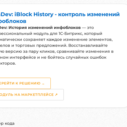
st
(

Dev: iBlock History - контроль изменений
т счётчика
> 
$elementId
],

фоблоков
.
textContent
 = data.
count
;

Dev: История изменений инфоблоков
— это
ессиональный модуль для 1С-Битрикс, который
ибка обновления счётчика:'
, data.
errors
);

матически сохраняет каждое изменение элементов,
елов и торговых предложений. Восстанавливайте
ю версию за пару кликов, сравнивайте изменения в
 запроса:'
, error);

ном интерфейсе и не бойтесь случайных ошибок
кторов.
анным ID не найден.'
]

ЕРЕЙТИ К РЕШЕНИЮ →
ОДУЛЬ НА МАРКЕТПЛЕЙСЕ ↗
 CLICK_COUNT
perty
(

ер кода