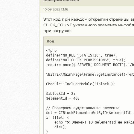
die
?>
10.09.2025 13:16
Этот код при каждом открытии страницы ав
CLICK_COUNT указанного элемента инфобло
при загрузке.
Код
<?php

define("NO_KEEP_STATISTIC", true);

define("NOT_CHECK_PERMISSIONS", true);

require_once($_SERVER['DOCUMENT_ROOT'].'/b
\Bitrix\Main\Page\Frame::getInstance()->st
CModule::IncludeModule('iblock');

$iblockId = 2;

$elementId = 40;

// Проверяем существование элемента

$el = CIBlockElement::GetByID($elementId)-
if (!$el) {

    echo "❌ Элемент ID=$elementId не найде
    die();

}
