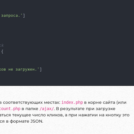
 запроса.'
]

ment-id
=
"
<?=
$elementId
?>
"
>
Нажми меня
</
button
>
=
"clickCount"
>
<?php
echo
$currentCount
; 
?>
</
span
>
</
div
>
ck
tentLoaded'
, 
() =>
 {

{

ementById
(
'clickButton'
);

ument
.
getElementById
(
'clickCount'
);

ков не загружен.'
]

k'
, 
() =>
 {

getAttribute
(
'data-element-id'
);

_count.php'
, {

в соответствующих местах:
в корне сайта (или
index.php
];

в папке
. В результате при загрузке
count.php
/ajax/
application/x-www-form-urlencoded'
,

ться текущее число кликов, а при нажатии на кнопку это
ся в формате JSON.
rams
({ 
element_id
: elementId })

 инфоблока
e.
json
())
