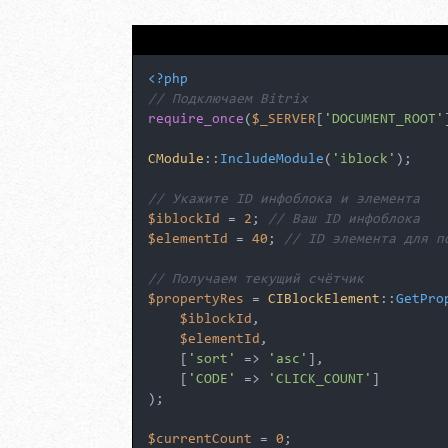
<?php
// Подключаем Bitrix
require_once
(
$_SERVER
[
'DOCUMENT_ROOT'
CModule
::
IncludeModule
(
'iblock'
);

// Укажите ID инфоблока и элемента
$iblockId
 = 
2
; 
// Ваш ID инфоблока
$elementId
 = 
40
; 
// ID элемента для п
// Получаем текущий счётчик
$propertyRes
 = 
CIBlockElement
::
GetPro
$iblockId
,

$elementId
,

    [
'sort'
 => 
'asc'
],

    [
'CODE'
 => 
'CLICK_COUNT'
]

);

$currentCount
 = 
0