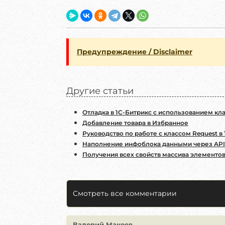
    [
'CODE'
 => 
'CLICK_COUNT'
]

);

$currentCount
 = 
0
if
 (
$propertyArray
 = 
$propertyRes
->
Fe
Предупреждение / Disclaimer
$currentCount
 = (
int
)
$propertyArr
}

Другие статьи
// Увеличиваем счётчик
$newCount
 = 
$currentCount
 + 
1
;

Отладка в 1С-Битрикс с использованием клас
// Обновляем свойство
Добавление товара в Избранное
CIBlockElement
::
SetPropertyValuesEx
(
$
Руководство по работе с классом Request в
'CLICK_COUNT'
 => 
$newCount
Наполнение инфоблока данными через API 
]);

Получения всех свойств массива элементо
// Возвращаем JSON-ответ
echo
json_encode
([

'success'
 => 
true
,

Смотреть все комментарии
'count'
   => 
$newCount
]);

Валерий Макеев