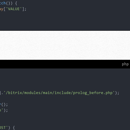
tch
()) {

ay
[
'VALUE'
];

dth=device-width, initial-scale=1.0"
>
php
].
'/bitrix/modules/main/include/prolog_before.php'
);

r
n'
);

OST'
) {
