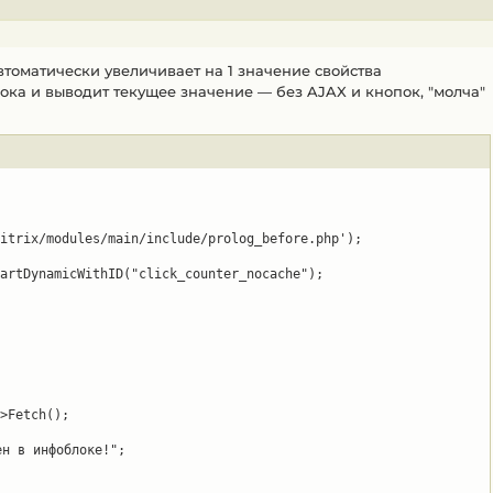
томатически увеличивает на 1 значение свойства
ка и выводит текущее значение — без AJAX и кнопок, "молча"
itrix/modules/main/include/prolog_before.php');

artDynamicWithID("click_counter_nocache");

>Fetch();

н в инфоблоке!";
