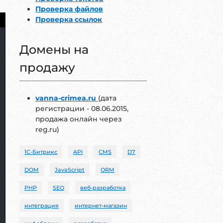
Проверка файлов
Проверка ссылок
Домены на
продажу
vanna-crimea.ru
(дата
регистрации - 08.06.2015,
продажа онлайн через
reg.ru)
1С-Битрикс
API
CMS
D7
DOM
JavaScript
ORM
PHP
SEO
веб-разработка
интеграция
интернет-магазин