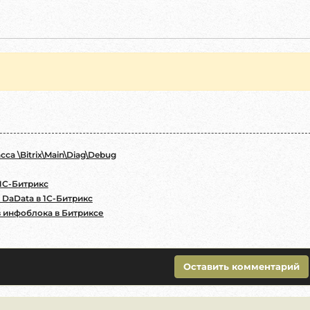
tch
()) {

ay
[
'VALUE'
];

са \Bitrix\Main\Diag\Debug
elementId
, 
$iblockId
, [

 1С-Битрикс
DaData в 1С-Битрикс
в инфоблока в Битриксе
Оставить комментарий