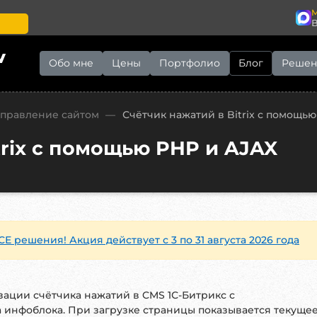
M
v
Обо мне
Цены
Портфолио
Блог
Решен
Управление сайтом
—
Счётчик нажатий в Bitrix с помощью
trix с помощью PHP и AJAX
СЕ решения! Акция действует с 3 по 31 августа 2026 года
зации счётчика нажатий в CMS 1С-Битрикс с
а инфоблока. При загрузке страницы показывается текуще