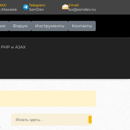
AX:
Telegram:
Email:
В.Макеев
SenDev
bx@sendev.ru
ия
Форум
Инструменты
Контакты
 PHP и AJAX
е