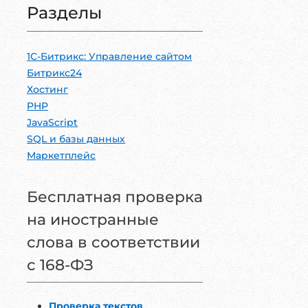
Разделы
1С-Битрикc: Управление сайтом
Битрикс24
Хостинг
PHP
JavaScript
SQL и базы данных
Маркетплейс
Бесплатная проверка
на иностранные
слова в соответствии
с 168-ФЗ
Проверка текстов