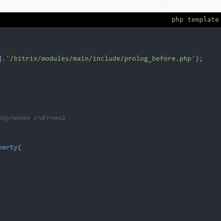
php template
].
'/bitrix/modules/main/include/prolog_before.php'
);

олучения счётчика
perty
(
