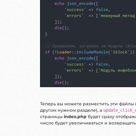
<
body
>
echo
json_encode
([

'success'
 => 
false
,

<
div
>
'errors'
  => [
'Неверный метод
<
button
id
=
"clickButton"
data-ele
    ]);

<
div
>
Количество нажатий: 
<
span
id
die
();

</
div
>
}

<
script
>
// Проверяем, загружен ли модуль iblo
document
.
addEventListener
(
'DOMCon
if
 (!
Loader
::
includeModule
(
'iblock'
)) 
const
 button = 
document
.
getEl
echo
json_encode
([

const
 clickCountElement = 
doc
'success'
 => 
false
,

'errors'
  => [
'Модуль инфобло
        button.
addEventListener
(
'clic
    ]);

const
 elementId = button.
die
();

}

fetch
(
'/ajax/update_click
method
: 
'POST'
,

// Получаем ID элемента из POST
Теперь вы можете разместить эти файлы 
headers
: {

$elementId
 = (
int
)
$_POST
[
'element_id'
другом нужном разделе), а
update_click_
'Content-Type'
: 
'
страницы
index.php
будет сразу отобража
                },

// Укажите ID вашего инфоблока
число будет увеличиваться и возвращать
body
: 
new
URLSearchPa
$iblockId
 = 
2
; 
// Замените на свой ID
            })

            .
then
(
response
 =>
 respons