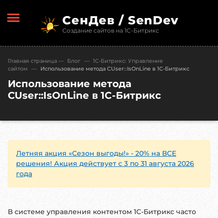
СенДев / SenDev
Создание сайтов на 1С-Битрикс
Главная страница
—
Блог
—
1С-Битрикc: Управление
сайтом
—
Использование метода CUser::IsOnLine в 1С-Битрикс
Использование метода
CUser::IsOnLine в 1С-Битрикс
Летняя акция «Сезон выгоды!» - 20% на ВСЕ
решения! Акция действует с 3 по 31 августа 2026
года
В системе управления контентом 1С-Битрикс часто