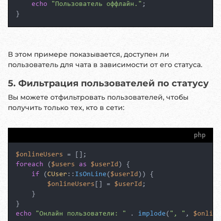
echo
"Пользователь оффлайн."
;

}
В этом примере показывается, доступен ли
пользователь для чата в зависимости от его статуса.
5. Фильтрация пользователей по статусу
Вы можете отфильтровать пользователей, чтобы
получить только тех, кто в сети:
php
$onlineUsers
foreach
 (
$users
as
$userId
) {

if
 (
CUser
::
IsOnLine
(
$userId
)) {

$onlineUsers
[] = 
$userId
;

    }

echo
"Онлайн пользователи: "
 . 
implode
(
", "
, 
$online