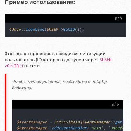
Пример использования:
php
CUser
::
IsOnLine
(
$USER
->
GetID
());
Этот вызов проверяет, находится ли текущий
пользователь (ID которого доступен через
$USER-
) в сети.
>GetID()
Чтобы метод работал, необходимо в init.php
добавить
php
$eventManager
 = 
Bitrix\Main\EventManager
::
getIns
$eventManager
->
addEventHandler
(
'main'
, 
'OnBefore