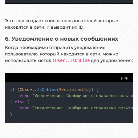
Этот код создает список пользователей, которые
находятся в сети, и выводит их ID.
6. Уведомление о новых сообщениях
Когда необходимо отправить уведомление
пользователю, который находится в сети, можно
использовать метод
для уведомления:
CUser::IsOnLine
php
if
 (
CUser
::
IsOnLine
(
$recipientId
)) {

echo
"Уведомление: Сообщение отправлено пользова
} 
else
 {

echo
"Уведомление: Сообщение отправлено пользова
}