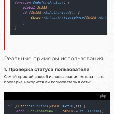
function
OnBeforeProlog
(
) 
{

global
$USER
;

if
 (
$USER
->
IsAuthorized
()) {

CUser
::
SetLastActivityDate
(
$USER
->
GetID
()
    }

Реальные примеры использования
1. Проверка статуса пользователя
Самый простой способ использования метода — это
проверка, находится ли пользователь в сети:
php
if
 (
CUser
::
IsOnLine
(
$USER
->
GetID
())) {

echo
"Пользователь "
 . 
$USER
->
GetFullName
() . 
" 