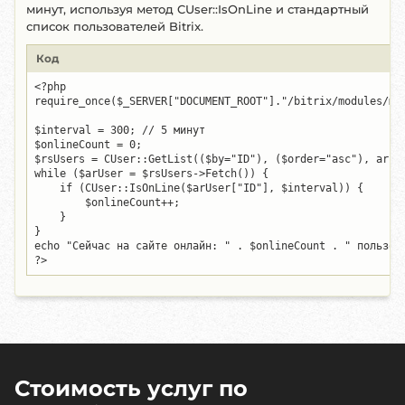
минут, используя метод CUser::IsOnLine и стандартный
список пользователей Bitrix.
Код
<?php

require_once($_SERVER["DOCUMENT_ROOT"]."/bitrix/modules/mai
$interval = 300; // 5 минут

$onlineCount = 0;

$rsUsers = CUser::GetList(($by="ID"), ($order="asc"), array
while ($arUser = $rsUsers->Fetch()) {

    if (CUser::IsOnLine($arUser["ID"], $interval)) {

        $onlineCount++;

    }

}

echo "Сейчас на сайте онлайн: " . $onlineCount . " пользова
?>
Стоимость услуг по