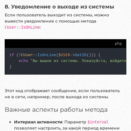
8. Уведомление о выходе из системы
Если пользователь выходит из системы, можно
вывести уведомление с помощью метода
:
CUser::IsOnLine
php
if
 (!
CUser
::
IsOnLine
(
$USER
->
GetID
())) {

echo
"Вы вышли из системы. Пожалуйста, войдите с
}
Этот код отображает сообщение, если пользователь
не в сети, например, после выхода из системы.
Важные аспекты работы метода
Интервал активности
: Параметр
$interval
позволяет настроить, за какой период времени