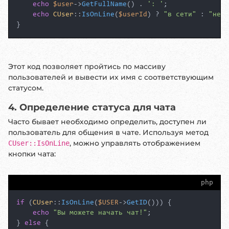
echo
$user
->
GetFullName
() . 
': '
;

echo
CUser
::
IsOnLine
(
$userId
) ? 
"в сети"
 : 
"не в
}
Этот код позволяет пройтись по массиву
пользователей и вывести их имя с соответствующим
статусом.
4. Определение статуса для чата
Часто бывает необходимо определить, доступен ли
пользователь для общения в чате. Используя метод
, можно управлять отображением
CUser::IsOnLine
кнопки чата:
php
if
 (
CUser
::
IsOnLine
(
$USER
->
GetID
())) {

echo
"Вы можете начать чат!"
;

} 
else
 {
