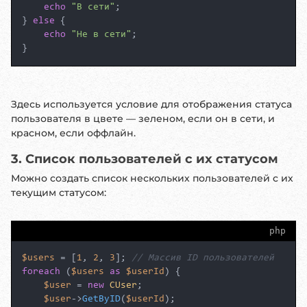
echo
"В сети"
;

} 
else
 {

echo
"Не в сети"
;

}
Здесь используется условие для отображения статуса
пользователя в цвете — зеленом, если он в сети, и
красном, если оффлайн.
3. Список пользователей с их статусом
Можно создать список нескольких пользователей с их
текущим статусом:
php
$users
 = [
1
, 
2
, 
3
]; 
// Массив ID пользователей
foreach
 (
$users
as
$userId
) {

$user
 = 
new
CUser
;

$user
->
GetByID
(
$userId
);
