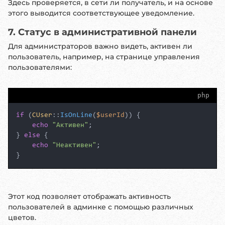
Здесь проверяется, в сети ли получатель, и на основе
этого выводится соответствующее уведомление.
7. Статус в административной панели
Для администраторов важно видеть, активен ли
пользователь, например, на странице управления
пользователями:
php
if
 (
CUser
::
IsOnLine
(
$userId
)) {

echo
"Активен"
;

} 
else
 {

echo
"Неактивен"
;

}
Этот код позволяет отображать активность
пользователей в админке с помощью различных
цветов.