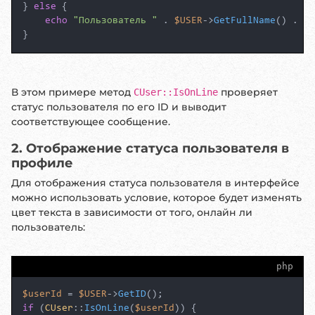
} 
else
 {

echo
"Пользователь "
 . 
$USER
->
GetFullName
() . 
" 
}
В этом примере метод
проверяет
CUser::IsOnLine
статус пользователя по его ID и выводит
соответствующее сообщение.
2. Отображение статуса пользователя в
профиле
Для отображения статуса пользователя в интерфейсе
можно использовать условие, которое будет изменять
цвет текста в зависимости от того, онлайн ли
пользователь:
php
$userId
 = 
$USER
->
GetID
if
 (
CUser
::
IsOnLine
(
$userId
)) {
